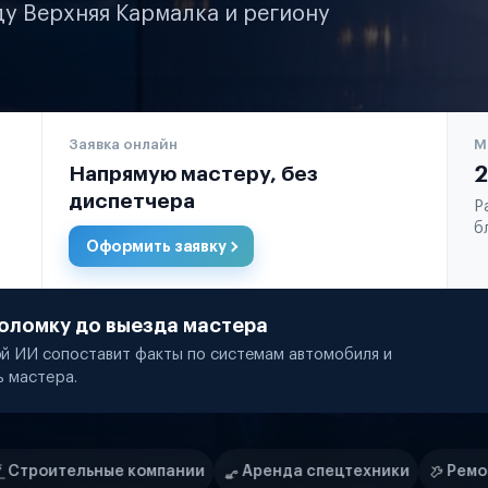
ду Верхняя Кармалка и региону
Заявка онлайн
М
Напрямую мастеру, без
2
диспетчера
Р
б
Оформить заявку
оломку до выезда мастера
й ИИ сопоставит факты по системам автомобиля и
ь мастера.
пании
Аренда спецтехники
Ремонт спецтехники