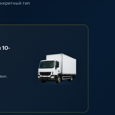
онкретный тип
 10-
вые,