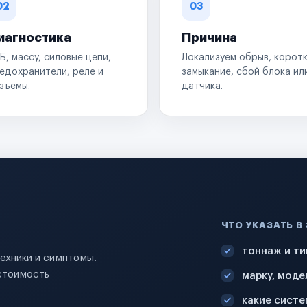
02
03
иагностика
Причина
Б, массу, силовые цепи,
Локализуем обрыв, корот
едохранители, реле и
замыкание, сбой блока ил
зъемы.
датчика.
ЧТО УКАЗАТЬ В
тоннаж и ти
техники и симптомы.
стоимость
марку, моде
какие систе