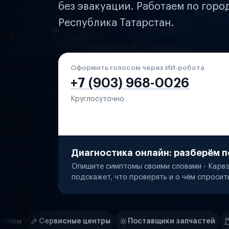
без эвакуации. Работаем по горо
Республика Татарстан.
Оформить голосом через ИИ-робота
+7 (903) 968-0026
Круглосуточно
Диагностика онлайн: разберём п
Опишите симптомы своими словами - Карвэ
подскажет, что проверять и о чём спросит
Нам доверяют
Частные автолюбители
ые центры
Поставщики запчастей
Строительные ком
Маркетплейсы