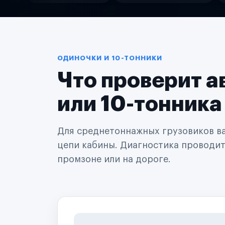
Службы доставки
Логистические компании
Транспортные компании
Таксопарки
Автопарки
Автодилеры
ОДИНОЧКИ И 10-ТОННИКИ
Сервисные центры
Что проверит а
Поставщики запчастей
Строительные компании
Аренда спецтехники
или 10-тонника
Ремонт спецтехники
Ритейл-сети
Управляющие компании
Для среднетоннажных грузовиков важ
Страховые компании
цепи кабины. Диагностика проводится
B2B-дистрибьюторы
промзоне или на дороге.