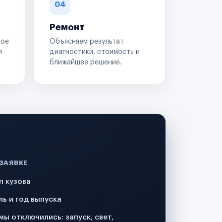
04
Ремонт
кое
Объясняем результат
и
диагностики, стоимость и
ближайшее решение.
 ЗАЯВКЕ
п кузова
ль и год выпуска
мы отключились: запуск, свет,