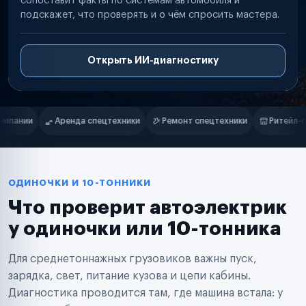
сопоставит факты по системам автомобиля и
подскажет, что проверять и о чём спросить мастера.
Открыть ИИ-диагностику
Нам доверяют
Частные автолюбители
Ремонт спецтехники
Ритейл-сети
Управляющие компании
Маркетплейсы
Службы доставки
Логистические компании
Транспортные компании
Таксопарки
ОДИНОЧКИ И 10-ТОННИКИ
Автопарки
Что проверит автоэлектрик
Автодилеры
Сервисные центры
у одиночки или 10-тонника
Поставщики запчастей
Строительные компании
Для среднетоннажных грузовиков важны пуск,
Аренда спецтехники
Ремонт спецтехники
зарядка, свет, питание кузова и цепи кабины.
Ритейл-сети
Диагностика проводится там, где машина встала: у
Управляющие компании