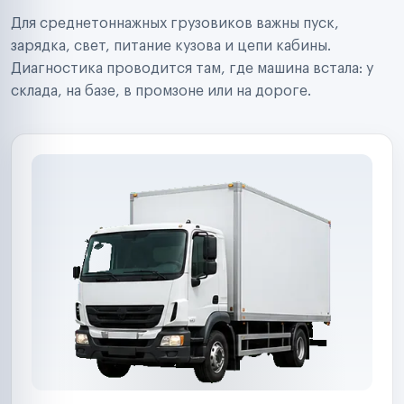
Строительные компании
Для среднетоннажных грузовиков важны пуск,
Аренда спецтехники
Ремонт спецтехники
зарядка, свет, питание кузова и цепи кабины.
Ритейл-сети
Диагностика проводится там, где машина встала: у
Управляющие компании
склада, на базе, в промзоне или на дороге.
Страховые компании
B2B-дистрибьюторы