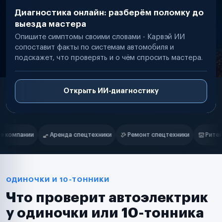
Диагностика онлайн: разберём поломку до
выезда мастера
Опишите симптомы своими словами - Карвэй ИИ
сопоставит факты по системам автомобиля и
подскажет, что проверять и о чём спросить мастера.
Открыть ИИ-диагностику
Нам доверяют
Частные автолюбители
ики
Ремонт спецтехники
Ритейл-сети
Управляющие компан
Маркетплейсы
Службы доставки
Логистические компании
Транспортные компании
Таксопарки
ОДИНОЧКИ И 10-ТОННИКИ
Автопарки
Что проверит автоэлектрик
Автодилеры
Сервисные центры
у одиночки или 10-тонника
Поставщики запчастей