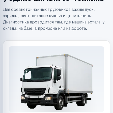
Поставщики запчастей
Строительные компании
Для среднетоннажных грузовиков важны пуск,
Аренда спецтехники
Ремонт спецтехники
зарядка, свет, питание кузова и цепи кабины.
Ритейл-сети
Диагностика проводится там, где машина встала: у
Управляющие компании
склада, на базе, в промзоне или на дороге.
Страховые компании
B2B-дистрибьюторы