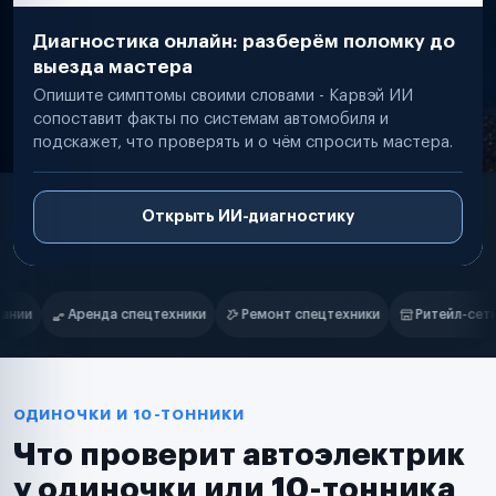
Диагностика онлайн: разберём поломку до
выезда мастера
Опишите симптомы своими словами - Карвэй ИИ
сопоставит факты по системам автомобиля и
подскажет, что проверять и о чём спросить мастера.
Открыть ИИ-диагностику
Нам доверяют
Частные автолюбители
Ремонт спецтехники
Ритейл-сети
Управляющие компании
Маркетплейсы
Службы доставки
Логистические компании
Транспортные компании
Таксопарки
ОДИНОЧКИ И 10-ТОННИКИ
Автопарки
Что проверит автоэлектрик
Автодилеры
Сервисные центры
у одиночки или 10-тонника