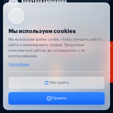
Короткое замыкание
Обнаружим место замыкания, восстановим
проводку и защиту цепей.
Мы используем cookies
Мы используем файлы cookie, чтобы улучшить работу
сайта и анализировать трафик. Продолжая
пользоваться сайтом, вы соглашаетесь с их
Чат с механиком
использованием.
Подробнее
Настроить
Не работает свет прицепа
Принять
Проверим проводку и разъемы, восстановим
Заявка онлайн
освещение прицепа.