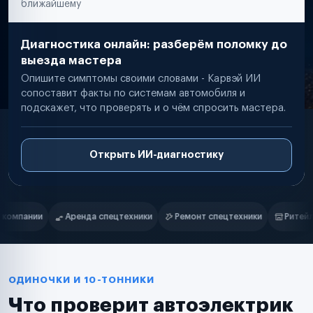
ближайшему
Диагностика онлайн: разберём поломку до
выезда мастера
Опишите симптомы своими словами - Карвэй ИИ
сопоставит факты по системам автомобиля и
подскажет, что проверять и о чём спросить мастера.
Открыть ИИ-диагностику
Нам доверяют
Частные автолюбители
ики
Ремонт спецтехники
Ритейл-сети
Управляющие компан
Маркетплейсы
Службы доставки
Логистические компании
Транспортные компании
Таксопарки
ОДИНОЧКИ И 10-ТОННИКИ
Автопарки
Что проверит автоэлектрик
Автодилеры