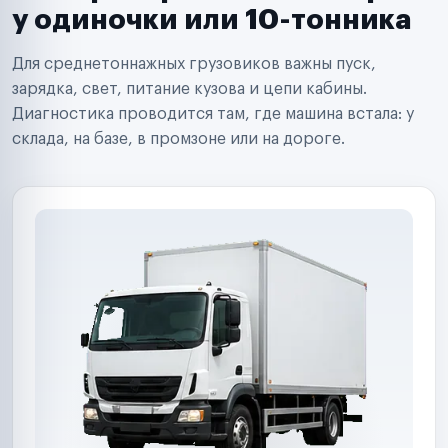
Сервисные центры
у одиночки или 10-тонника
Поставщики запчастей
Строительные компании
Для среднетоннажных грузовиков важны пуск,
Аренда спецтехники
Ремонт спецтехники
зарядка, свет, питание кузова и цепи кабины.
Ритейл-сети
Диагностика проводится там, где машина встала: у
Управляющие компании
склада, на базе, в промзоне или на дороге.
Страховые компании
B2B-дистрибьюторы