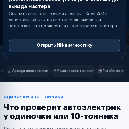
выезда мастера
Опишите симптомы своими словами - Карвэй ИИ
сопоставит факты по системам автомобиля и
подскажет, что проверять и о чём спросить мастера.
Открыть ИИ-диагностику
Нам доверяют
Частные автолюбители
Ремонт спецтехники
Ритейл-сети
Управляющие компании
Маркетплейсы
Службы доставки
Логистические компании
Транспортные компании
Таксопарки
ОДИНОЧКИ И 10-ТОННИКИ
Автопарки
Что проверит автоэлектрик
Автодилеры
Сервисные центры
у одиночки или 10-тонника
Поставщики запчастей
Строительные компании