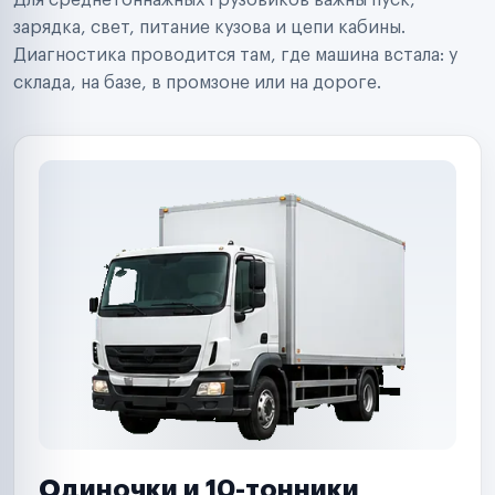
Для среднетоннажных грузовиков важны пуск,
Аренда спецтехники
Ремонт спецтехники
зарядка, свет, питание кузова и цепи кабины.
Ритейл-сети
Диагностика проводится там, где машина встала: у
Управляющие компании
склада, на базе, в промзоне или на дороге.
Страховые компании
B2B-дистрибьюторы
Одиночки и 10-тонники