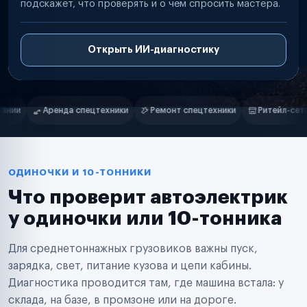
подскажет, что проверять и о чём спросить мастера.
Открыть ИИ-диагностику
Нам доверяют
Частные автолюбители
Ремонт спецтехники
Ритейл-сети
Управляющие компании
Маркетплейсы
Службы доставки
Логистические компании
Транспортные компании
Таксопарки
ОДИНОЧКИ И 10-ТОННИКИ
Автопарки
Что проверит автоэлектрик
Автодилеры
Сервисные центры
у одиночки или 10-тонника
Поставщики запчастей
Строительные компании
Для среднетоннажных грузовиков важны пуск,
Аренда спецтехники
Ремонт спецтехники
зарядка, свет, питание кузова и цепи кабины.
Ритейл-сети
Диагностика проводится там, где машина встала: у
Управляющие компании
склада, на базе, в промзоне или на дороге.
Страховые компании