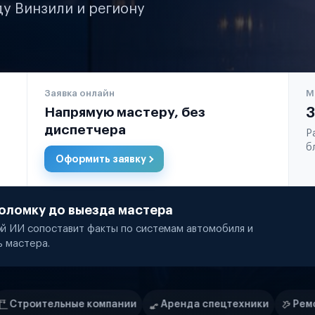
ду Винзили и региону
Заявка онлайн
М
Напрямую мастеру, без
3
диспетчера
Р
б
Оформить заявку
оломку до выезда мастера
й ИИ сопоставит факты по системам автомобиля и
ь мастера.
пании
Аренда спецтехники
Ремонт спецтехники