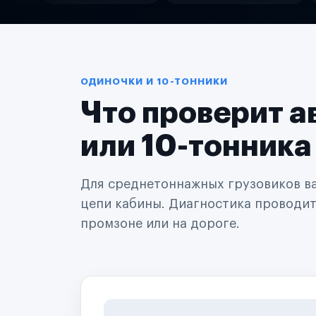
Службы доставки
Логистические компании
Транспортные компании
Таксопарки
Автопарки
Автодилеры
ОДИНОЧКИ И 10-ТОННИКИ
Сервисные центры
Что проверит а
Поставщики запчастей
Строительные компании
Аренда спецтехники
или 10-тонника
Ремонт спецтехники
Ритейл-сети
Управляющие компании
Для среднетоннажных грузовиков важ
Страховые компании
цепи кабины. Диагностика проводится
B2B-дистрибьюторы
промзоне или на дороге.