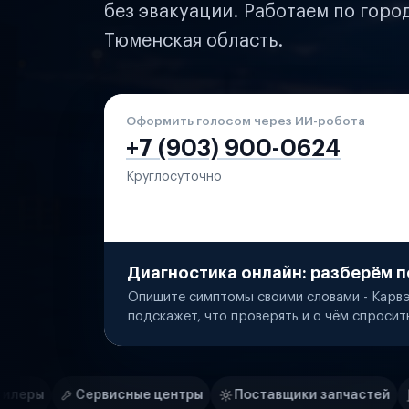
без эвакуации. Работаем по горо
Тюменская область.
Оформить голосом через ИИ-робота
+7 (903) 900-0624
Круглосуточно
Диагностика онлайн: разберём п
Опишите симптомы своими словами - Карвэ
подскажет, что проверять и о чём спросит
Нам доверяют
Частные автолюбители
е центры
Поставщики запчастей
Строительные ком
Маркетплейсы