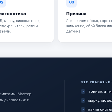
02
03
иагностика
Причина
Б, массу, силовые цепи,
Локализуем обрыв, корот
едохранители, реле и
замыкание, сбой блока ил
зъемы.
датчика.
ЧТО УКАЗАТЬ В
тоннаж и ти
 симптомы. Мастер
ь диагностики и
марку, моде
какие систе