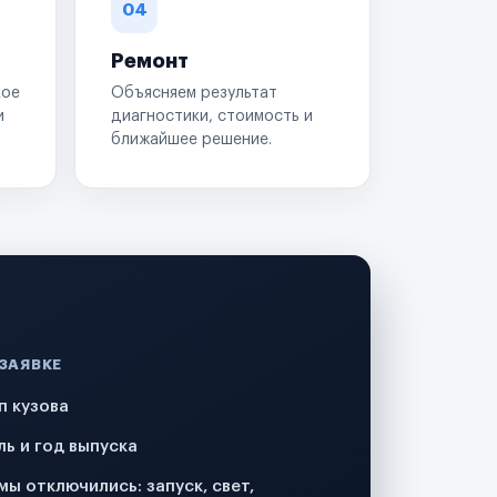
04
Ремонт
кое
Объясняем результат
и
диагностики, стоимость и
ближайшее решение.
 ЗАЯВКЕ
п кузова
ль и год выпуска
мы отключились: запуск, свет,