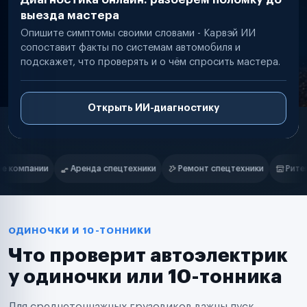
выезда мастера
Опишите симптомы своими словами - Карвэй ИИ
сопоставит факты по системам автомобиля и
подскажет, что проверять и о чём спросить мастера.
Открыть ИИ-диагностику
Нам доверяют
Частные автолюбители
ники
Ремонт спецтехники
Ритейл-сети
Управляющие компа
Маркетплейсы
Службы доставки
Логистические компании
Транспортные компании
Таксопарки
ОДИНОЧКИ И 10-ТОННИКИ
Автопарки
Что проверит автоэлектрик
Автодилеры
Сервисные центры
у одиночки или 10-тонника
Поставщики запчастей
Строительные компании