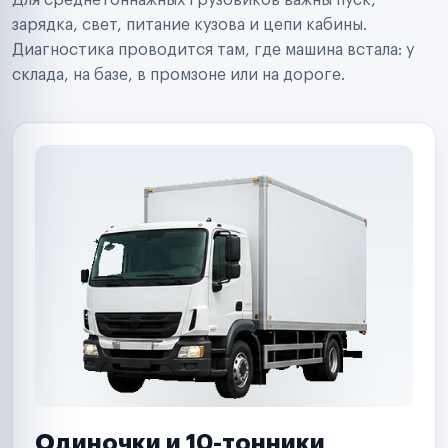
Для среднетоннажных грузовиков важны пуск,
Аренда спецтехники
Ремонт спецтехники
зарядка, свет, питание кузова и цепи кабины.
Ритейл-сети
Диагностика проводится там, где машина встала: у
Управляющие компании
склада, на базе, в промзоне или на дороге.
Страховые компании
B2B-дистрибьюторы
Одиночки и 10-тонники