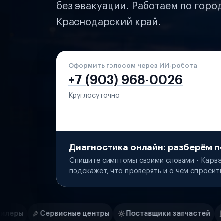
без эвакуации. Работаем по горо
Краснодарский край.
Оформить голосом через ИИ-робота
+7 (903) 968-0026
Круглосуточно
Диагностика онлайн: разберём п
Опишите симптомы своими словами - Карвэ
подскажет, что проверять и о чём спросит
Нам доверяют
Частные автолюбители
ные центры
Поставщики запчастей
Строительные ко
Маркетплейсы