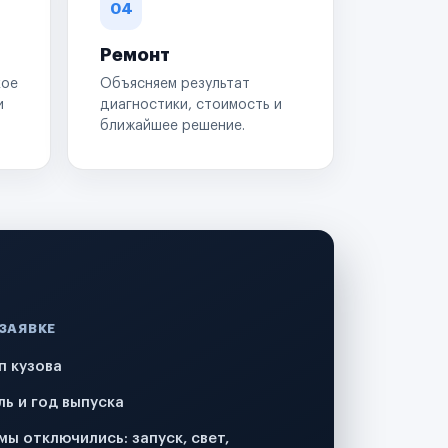
04
Ремонт
кое
Объясняем результат
и
диагностики, стоимость и
ближайшее решение.
 ЗАЯВКЕ
п кузова
ль и год выпуска
мы отключились: запуск, свет,