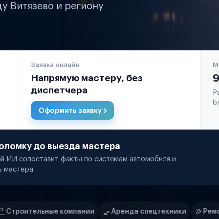
ду Витязево и региону
Заявка онлайн
М
Напрямую мастеру, без
9
диспетчера
Р
б
Оформить заявку
оломку до выезда мастера
й ИИ сопоставит факты по системам автомобиля и
ь мастера.
мпании
Аренда спецтехники
Ремонт спецтехники