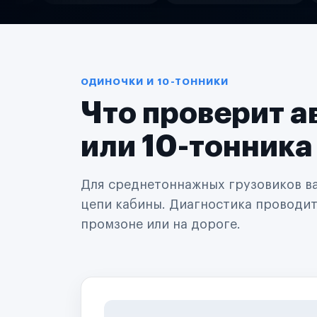
Службы доставки
Логистические компании
Транспортные компании
Таксопарки
Автопарки
Автодилеры
ОДИНОЧКИ И 10-ТОННИКИ
Сервисные центры
Что проверит а
Поставщики запчастей
Строительные компании
Аренда спецтехники
или 10-тонника
Ремонт спецтехники
Ритейл-сети
Управляющие компании
Для среднетоннажных грузовиков важ
Страховые компании
цепи кабины. Диагностика проводится
B2B-дистрибьюторы
промзоне или на дороге.