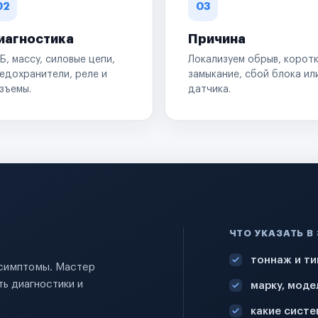
02
03
иагностика
Причина
Б, массу, силовые цепи,
Локализуем обрыв, корот
едохранители, реле и
замыкание, сбой блока ил
зъемы.
датчика.
ЧТО УКАЗАТЬ В
тоннаж и ти
и симптомы. Мастер
ь диагностики и
марку, моде
какие систе