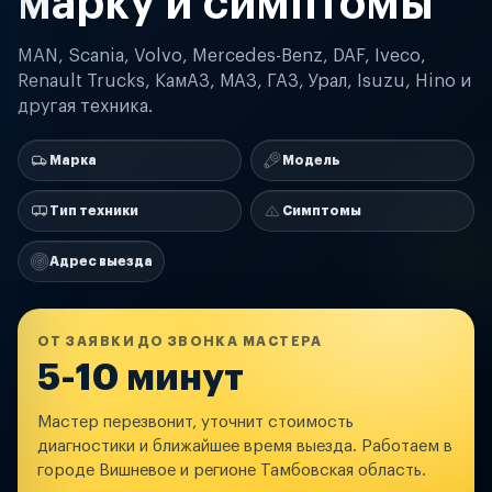
марку и симптомы
MAN, Scania, Volvo, Mercedes-Benz, DAF, Iveco,
Renault Trucks, КамАЗ, МАЗ, ГАЗ, Урал, Isuzu, Hino и
другая техника.
Марка
Модель
Тип техники
Симптомы
Адрес выезда
ОТ ЗАЯВКИ ДО ЗВОНКА МАСТЕРА
5-10 минут
Мастер перезвонит, уточнит стоимость
диагностики и ближайшее время выезда. Работаем в
городе Вишневое и регионе Тамбовская область.