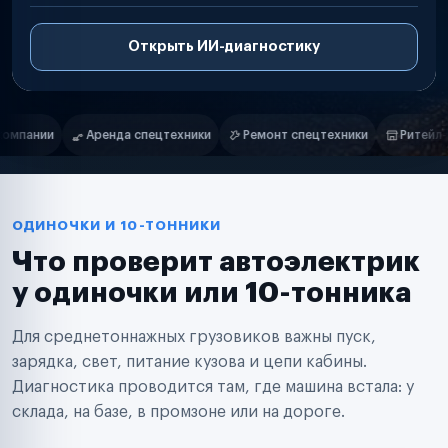
Открыть ИИ-диагностику
Нам доверяют
Частные автолюбители
и
Ремонт спецтехники
Ритейл-сети
Управляющие компании
Маркетплейсы
Службы доставки
Логистические компании
Транспортные компании
Таксопарки
ОДИНОЧКИ И 10-ТОННИКИ
Автопарки
Что проверит автоэлектрик
Автодилеры
Сервисные центры
у одиночки или 10-тонника
Поставщики запчастей
Строительные компании
Для среднетоннажных грузовиков важны пуск,
Аренда спецтехники
Ремонт спецтехники
зарядка, свет, питание кузова и цепи кабины.
Ритейл-сети
Диагностика проводится там, где машина встала: у
Управляющие компании
склада, на базе, в промзоне или на дороге.
Страховые компании
B2B-дистрибьюторы