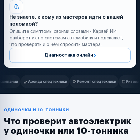
Не знаете, к кому из мастеров идти с вашей
поломкой?
Опишите симптомы своими словами - Карвэй ИИ
разберёт их по системам автомобиля и подскажет,
что проверять и о чём спросить мастера.
Диагностика онлайн
Нам доверяют
Частные автолюбители
ики
Ремонт спецтехники
Ритейл-сети
Управляющие компан
Маркетплейсы
Службы доставки
Логистические компании
Транспортные компании
Таксопарки
ОДИНОЧКИ И 10-ТОННИКИ
Автопарки
Что проверит автоэлектрик
Автодилеры
Сервисные центры
у одиночки или 10-тонника
Поставщики запчастей
Строительные компании