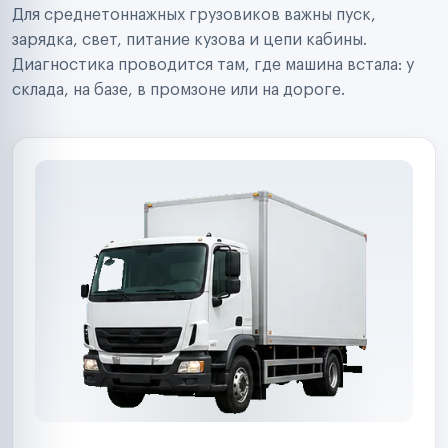
Для среднетоннажных грузовиков важны пуск,
Аренда спецтехники
Ремонт спецтехники
зарядка, свет, питание кузова и цепи кабины.
Ритейл-сети
Диагностика проводится там, где машина встала: у
Управляющие компании
склада, на базе, в промзоне или на дороге.
Страховые компании
B2B-дистрибьюторы