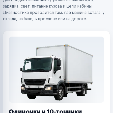
Для среднетоннажных грузовиков важны пуск,
Аренда спецтехники
Ремонт спецтехники
зарядка, свет, питание кузова и цепи кабины.
Ритейл-сети
Диагностика проводится там, где машина встала: у
Управляющие компании
склада, на базе, в промзоне или на дороге.
Страховые компании
B2B-дистрибьюторы
Одиночки и 10-тонники