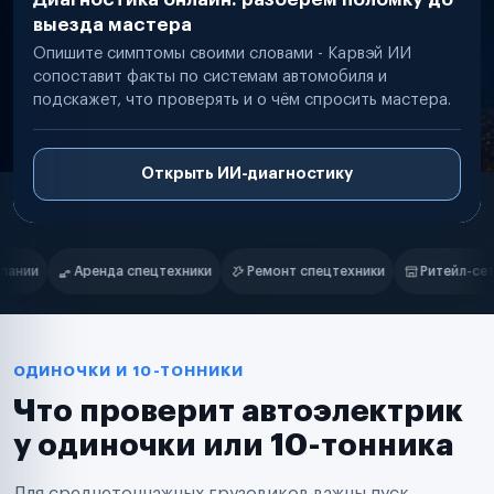
выезда мастера
Опишите симптомы своими словами - Карвэй ИИ
сопоставит факты по системам автомобиля и
подскажет, что проверять и о чём спросить мастера.
Открыть ИИ-диагностику
Нам доверяют
Частные автолюбители
Ремонт спецтехники
Ритейл-сети
Управляющие компании
Маркетплейсы
Службы доставки
Логистические компании
Транспортные компании
Таксопарки
ОДИНОЧКИ И 10-ТОННИКИ
Автопарки
Что проверит автоэлектрик
Автодилеры
Сервисные центры
у одиночки или 10-тонника
Поставщики запчастей
Строительные компании