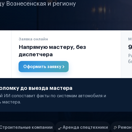
ду Вознесенская и региону
Заявка онлайн
М
Напрямую мастеру, без
9
диспетчера
Р
б
Оформить заявку
оломку до выезда мастера
й ИИ сопоставит факты по системам автомобиля и
ь мастера.
ании
Аренда спецтехники
Ремонт спецтехники