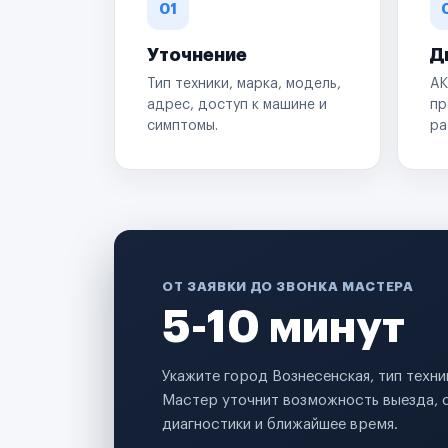
01
Уточнение
Д
Тип техники, марка, модель,
АК
адрес, доступ к машине и
пр
симптомы.
ра
ОТ ЗАЯВКИ ДО ЗВОНКА МАСТЕРА
5-10 минут
Укажите город Вознесенская, тип техни
Мастер уточнит возможность выезда, 
диагностики и ближайшее время.