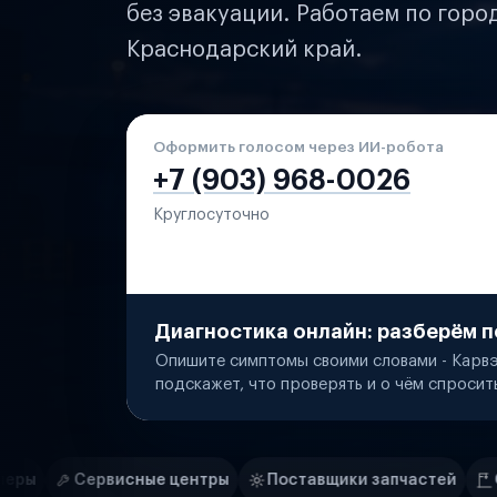
без эвакуации. Работаем по горо
Краснодарский край.
Оформить голосом через ИИ-робота
+7 (903) 968-0026
Круглосуточно
Диагностика онлайн: разберём п
Опишите симптомы своими словами - Карвэ
подскажет, что проверять и о чём спросит
Нам доверяют
Частные автолюбители
е центры
Поставщики запчастей
Строительные комп
Маркетплейсы