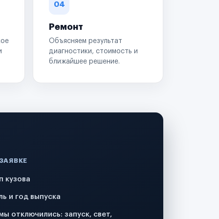
04
Ремонт
кое
Объясняем результат
и
диагностики, стоимость и
ближайшее решение.
 ЗАЯВКЕ
п кузова
ль и год выпуска
мы отключились: запуск, свет,