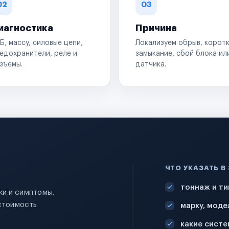
02
03
иагностика
Причина
Б, массу, силовые цепи,
Локализуем обрыв, корот
едохранители, реле и
замыкание, сбой блока ил
зъемы.
датчика.
ЧТО УКАЗАТЬ В
тоннаж и ти
ки и симптомы.
стоимость
марку, моде
какие систе