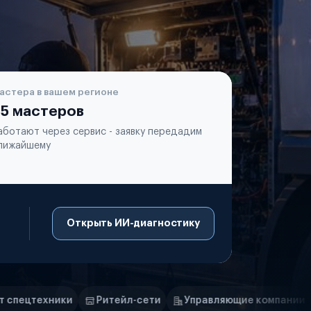
астера в вашем регионе
5 мастеров
аботают через сервис - заявку передадим
лижайшему
Открыть ИИ-диагностику
Ритейл-сети
Управляющие компании
Страховые ком