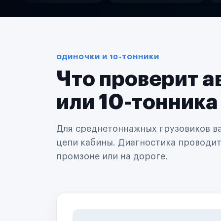
Службы доставки
Логистические компании
Транспортные компании
Таксопарки
Автопарки
Автодилеры
ОДИНОЧКИ И 10-ТОННИКИ
Сервисные центры
Что проверит а
Поставщики запчастей
Строительные компании
Аренда спецтехники
или 10-тонника
Ремонт спецтехники
Ритейл-сети
Управляющие компании
Для среднетоннажных грузовиков важ
Страховые компании
цепи кабины. Диагностика проводится
B2B-дистрибьюторы
промзоне или на дороге.