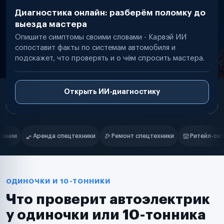
Диагностика онлайн: разберём поломку до
выезда мастера
Опишите симптомы своими словами - Карвэй ИИ
сопоставит факты по системам автомобиля и
подскажет, что проверять и о чём спросить мастера.
Открыть ИИ-диагностику
Нам доверяют
Частные автолюбители
Ремонт спецтехники
Ритейл-сети
Управляющие компании
С
Маркетплейсы
Службы доставки
Логистические компании
Транспортные компании
Таксопарки
ОДИНОЧКИ И 10-ТОННИКИ
Автопарки
Что проверит автоэлектрик
Автодилеры
Сервисные центры
у одиночки или 10-тонника
Поставщики запчастей