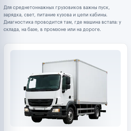
Строительные компании
Для среднетоннажных грузовиков важны пуск,
Аренда спецтехники
Ремонт спецтехники
зарядка, свет, питание кузова и цепи кабины.
Ритейл-сети
Диагностика проводится там, где машина встала: у
Управляющие компании
склада, на базе, в промзоне или на дороге.
Страховые компании
B2B-дистрибьюторы