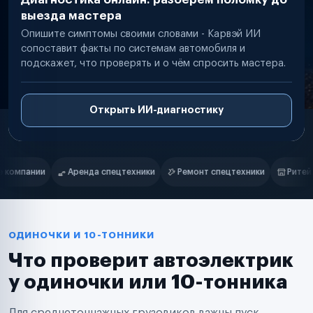
выезда мастера
Опишите симптомы своими словами - Карвэй ИИ
сопоставит факты по системам автомобиля и
подскажет, что проверять и о чём спросить мастера.
Открыть ИИ-диагностику
Нам доверяют
Частные автолюбители
ики
Ремонт спецтехники
Ритейл-сети
Управляющие компан
Маркетплейсы
Службы доставки
Логистические компании
Транспортные компании
Таксопарки
ОДИНОЧКИ И 10-ТОННИКИ
Автопарки
Что проверит автоэлектрик
Автодилеры
Сервисные центры
у одиночки или 10-тонника
Поставщики запчастей
Строительные компании