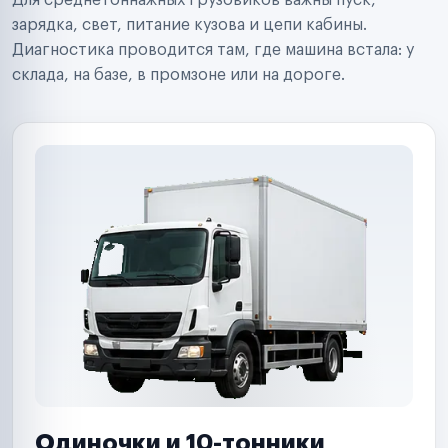
Для среднетоннажных грузовиков важны пуск,
Аренда спецтехники
Ремонт спецтехники
зарядка, свет, питание кузова и цепи кабины.
Ритейл-сети
Диагностика проводится там, где машина встала: у
Управляющие компании
склада, на базе, в промзоне или на дороге.
Страховые компании
B2B-дистрибьюторы
Одиночки и 10-тонники