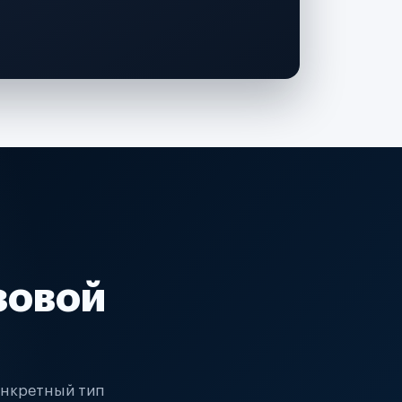
зовой
онкретный тип