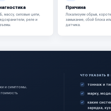
иагностика
Причина
Б, массу, силовые цепи,
Локализуем обрыв, корот
едохранители, реле и
замыкание, сбой блока ил
зъемы.
датчика.
ЧТО УКАЗАТЬ В
тоннаж и ти
ики и симптомы.
стоимость
марку, моде
какие систе
зарядка, куз