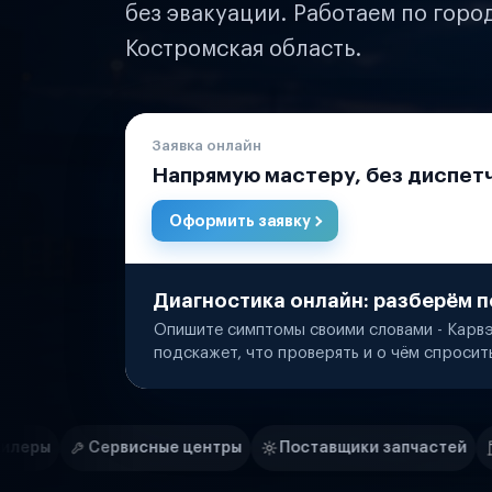
без эвакуации. Работаем по горо
Костромская область.
Заявка онлайн
Напрямую мастеру, без диспет
Оформить заявку
Диагностика онлайн: разберём п
Опишите симптомы своими словами - Карвэ
подскажет, что проверять и о чём спросит
Нам доверяют
Частные автолюбители
е центры
Поставщики запчастей
Строительные комп
Маркетплейсы
Службы доставки