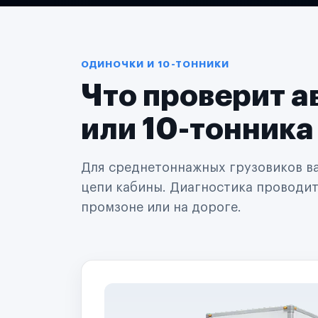
Логистические компании
Транспортные компании
Таксопарки
Автопарки
Автодилеры
ОДИНОЧКИ И 10-ТОННИКИ
Сервисные центры
Что проверит а
Поставщики запчастей
Строительные компании
Аренда спецтехники
или 10-тонника
Ремонт спецтехники
Ритейл-сети
Управляющие компании
Для среднетоннажных грузовиков важ
Страховые компании
цепи кабины. Диагностика проводится
B2B-дистрибьюторы
промзоне или на дороге.