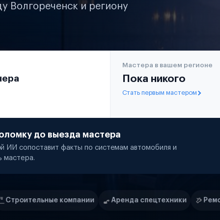
ду Волгореченск и региону
Мастера в вашем регионе
чера
Пока никого
Стать первым мастером
оломку до выезда мастера
й ИИ сопоставит факты по системам автомобиля и
ь мастера.
ании
Аренда спецтехники
Ремонт спецтехники