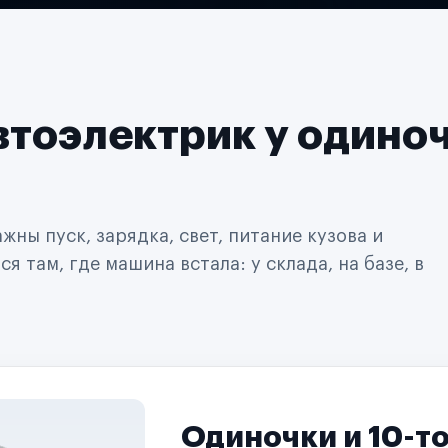
втоэлектрик у одино
ны пуск, зарядка, свет, питание кузова и
 там, где машина встала: у склада, на базе, в
Одиночки и 10-т