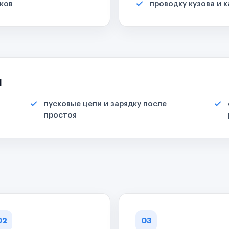
ков
проводку кузова и 
я
пусковые цепи и зарядку после
простоя
02
03