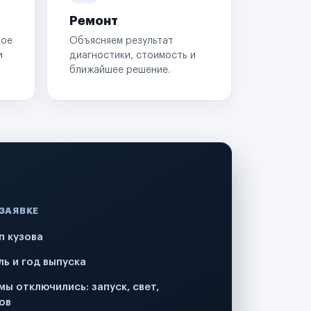
Ремонт
кое
Объясняем результат
и
диагностики, стоимость и
ближайшее решение.
 ЗАЯВКЕ
п кузова
ль и год выпуска
мы отключились: запуск, свет,
ов