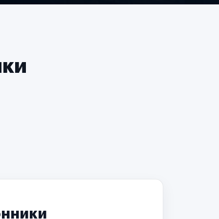
чки
онники