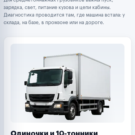
Для среднетоннажных грузовиков важны пуск,
Аренда спецтехники
Ремонт спецтехники
зарядка, свет, питание кузова и цепи кабины.
Ритейл-сети
Диагностика проводится там, где машина встала: у
Управляющие компании
склада, на базе, в промзоне или на дороге.
Страховые компании
B2B-дистрибьюторы
Одиночки и 10-тонники