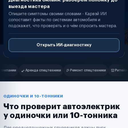
выезда мастера
Опишите симптомы своими словами - Карвэй ИИ
сопоставит факты по системам автомобиля и
подскажет, что проверять и о чём спросить мастера.
Открыть ИИ-диагностику
Нам доверяют
Частные автолюбители
и
Ремонт спецтехники
Ритейл-сети
Управляющие компании
Маркетплейсы
Службы доставки
Логистические компании
Транспортные компании
Таксопарки
ОДИНОЧКИ И 10-ТОННИКИ
Автопарки
Что проверит автоэлектрик
Автодилеры
Сервисные центры
у одиночки или 10-тонника
Поставщики запчастей
Строительные компании