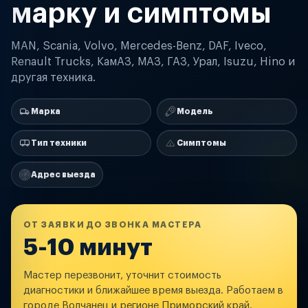
марку и симптомы
MAN, Scania, Volvo, Mercedes-Benz, DAF, Iveco,
Renault Trucks, КамАЗ, МАЗ, ГАЗ, Урал, Isuzu, Hino и
другая техника.
Марка
Модель
Тип техники
Симптомы
Адрес выезда
ОТ ЗАЯВКИ ДО ЗВОНКА МАСТЕРА
5-10 минут
Мастер перезвонит, уточнит стоимость
диагностики и ближайшее время выезда. Работаем в
городе Волчанец и регионе Приморский край.