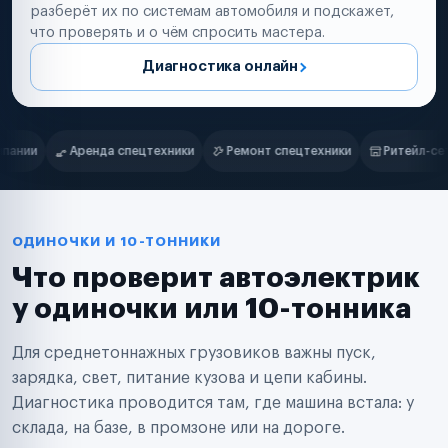
разберёт их по системам автомобиля и подскажет,
что проверять и о чём спросить мастера.
Диагностика онлайн
Нам доверяют
Частные автолюбители
ки
Ремонт спецтехники
Ритейл-сети
Управляющие компани
Маркетплейсы
Службы доставки
Логистические компании
Транспортные компании
Таксопарки
ОДИНОЧКИ И 10-ТОННИКИ
Автопарки
Что проверит автоэлектрик
Автодилеры
Сервисные центры
у одиночки или 10-тонника
Поставщики запчастей
Строительные компании
Для среднетоннажных грузовиков важны пуск,
Аренда спецтехники
Ремонт спецтехники
зарядка, свет, питание кузова и цепи кабины.
Ритейл-сети
Диагностика проводится там, где машина встала: у
Управляющие компании
склада, на базе, в промзоне или на дороге.
Страховые компании