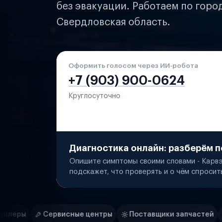
без эвакуации. Работаем по горо
Свердловская область.
Оформить голосом через ИИ-робота
+7 (903) 900-0624
Круглосуточно
Диагностика онлайн: разберём п
Опишите симптомы своими словами - Карвэ
подскажет, что проверять и о чём спросит
Нам доверяют
Частные автолюбители
ные центры
Поставщики запчастей
Строительные к
Маркетплейсы