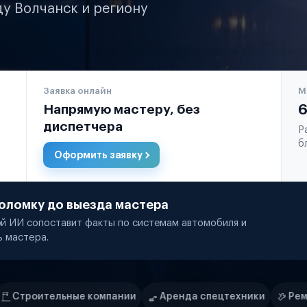
ду Волчанск и региону
Заявка онлайн
М
Напрямую мастеру, без
6
диспетчера
Р
б
Оформить заявку
оломку до выезда мастера
й ИИ сопоставит факты по системам автомобиля и
ь мастера.
омпании
Аренда спецтехники
Ремонт спецтехники