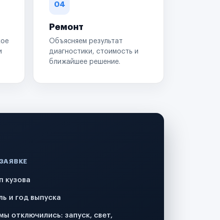
04
Ремонт
кое
Объясняем результат
и
диагностики, стоимость и
ближайшее решение.
 ЗАЯВКЕ
п кузова
ль и год выпуска
мы отключились: запуск, свет,