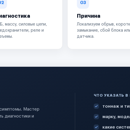
02
03
иагностика
Причина
Б, массу, силовые цепи,
Локализуем обрыв, корот
едохранители, реле и
замыкание, сбой блока ил
зъемы.
датчика.
ЧТО УКАЗАТЬ В
тоннаж и ти
и симптомы. Мастер
ь диагностики и
марку, моде
какие систе