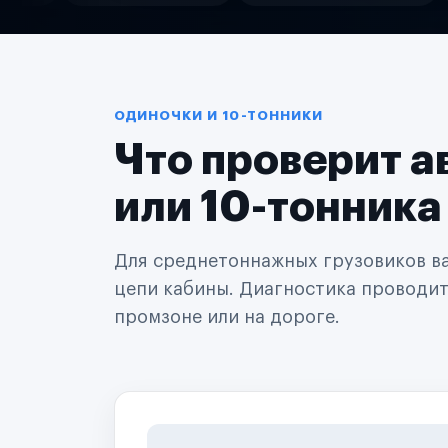
Службы доставки
Логистические компании
Транспортные компании
Таксопарки
Автопарки
Автодилеры
ОДИНОЧКИ И 10-ТОННИКИ
Сервисные центры
Что проверит а
Поставщики запчастей
Строительные компании
Аренда спецтехники
или 10-тонника
Ремонт спецтехники
Ритейл-сети
Управляющие компании
Для среднетоннажных грузовиков важ
Страховые компании
цепи кабины. Диагностика проводится
B2B-дистрибьюторы
промзоне или на дороге.