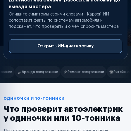
выезда мастера
Опишите симптомы своими словами - Карвэй ИИ
сопоставит факты по системам автомобиля и
подскажет, что проверять и о чём спросить мастера.
Открыть ИИ-диагностику
Нам доверяют
Частные автолюбители
ки
Ремонт спецтехники
Ритейл-сети
Управляющие компани
Маркетплейсы
Службы доставки
Логистические компании
Транспортные компании
Таксопарки
ОДИНОЧКИ И 10-ТОННИКИ
Автопарки
Что проверит автоэлектрик
Автодилеры
Сервисные центры
у одиночки или 10-тонника
Поставщики запчастей
Строительные компании