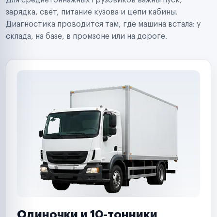
Для среднетоннажных грузовиков важны пуск,
Аренда спецтехники
Ремонт спецтехники
зарядка, свет, питание кузова и цепи кабины.
Ритейл-сети
Диагностика проводится там, где машина встала: у
Управляющие компании
склада, на базе, в промзоне или на дороге.
Страховые компании
B2B-дистрибьюторы
Одиночки и 10-тонники