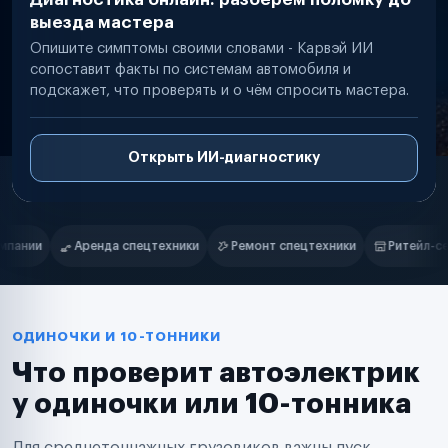
выезда мастера
Опишите симптомы своими словами - Карвэй ИИ
сопоставит факты по системам автомобиля и
подскажет, что проверять и о чём спросить мастера.
Открыть ИИ-диагностику
Нам доверяют
Частные автолюбители
Ремонт спецтехники
Ритейл-сети
Управляющие компании
С
Маркетплейсы
Службы доставки
Логистические компании
Транспортные компании
Таксопарки
ОДИНОЧКИ И 10-ТОННИКИ
Автопарки
Что проверит автоэлектрик
Автодилеры
Сервисные центры
у одиночки или 10-тонника
Поставщики запчастей
Строительные компании