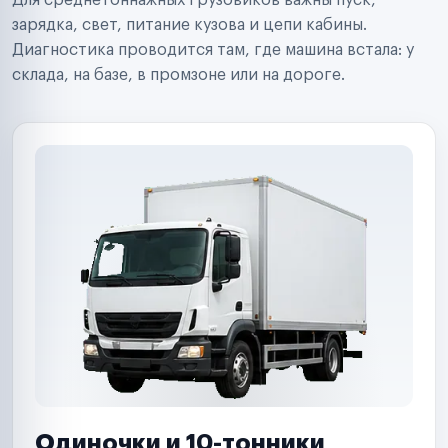
Для среднетоннажных грузовиков важны пуск,
Аренда спецтехники
Ремонт спецтехники
зарядка, свет, питание кузова и цепи кабины.
Ритейл-сети
Диагностика проводится там, где машина встала: у
Управляющие компании
склада, на базе, в промзоне или на дороге.
Страховые компании
B2B-дистрибьюторы
Одиночки и 10-тонники