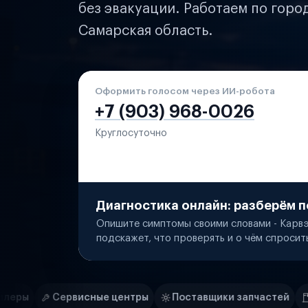
без эвакуации. Работаем по горо
Самарская область.
Оформить голосом через ИИ-робота
+7 (903) 968-0026
Круглосуточно
Диагностика онлайн: разберём п
Опишите симптомы своими словами - Карвэ
подскажет, что проверять и о чём спросит
Нам доверяют
Частные автолюбители
е центры
Поставщики запчастей
Строительные ком
Маркетплейсы