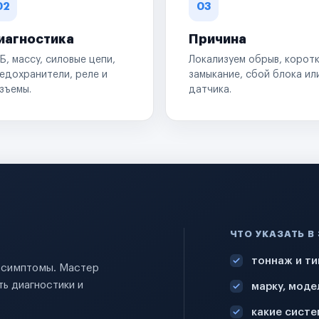
02
03
иагностика
Причина
Б, массу, силовые цепи,
Локализуем обрыв, корот
едохранители, реле и
замыкание, сбой блока ил
зъемы.
датчика.
ЧТО УКАЗАТЬ В
тоннаж и ти
и симптомы. Мастер
ь диагностики и
марку, моде
какие систе