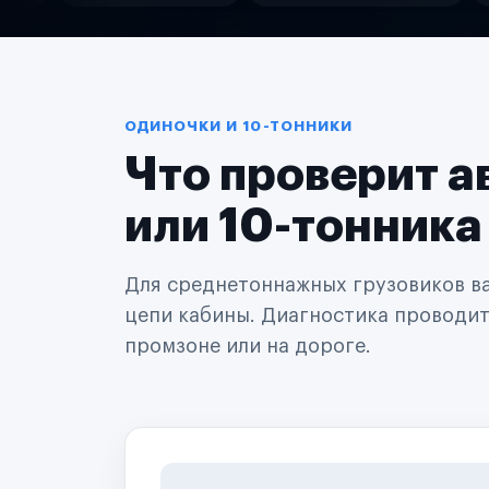
Службы доставки
Логистические компании
Транспортные компании
Таксопарки
Автопарки
Автодилеры
ОДИНОЧКИ И 10-ТОННИКИ
Сервисные центры
Что проверит а
Поставщики запчастей
Строительные компании
Аренда спецтехники
или 10-тонника
Ремонт спецтехники
Ритейл-сети
Управляющие компании
Для среднетоннажных грузовиков важ
Страховые компании
цепи кабины. Диагностика проводится
B2B-дистрибьюторы
промзоне или на дороге.