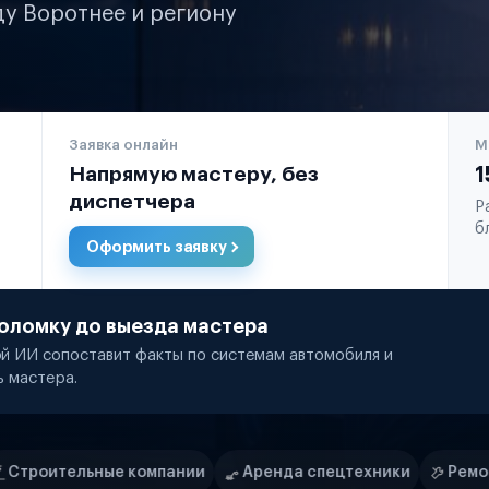
ду Воротнее и региону
Заявка онлайн
М
Напрямую мастеру, без
1
диспетчера
Р
б
Оформить заявку
оломку до выезда мастера
й ИИ сопоставит факты по системам автомобиля и
ь мастера.
пании
Аренда спецтехники
Ремонт спецтехники