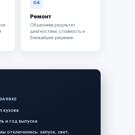
04
Ремонт
кое
Объясняем результат
и
диагностики, стоимость и
ближайшее решение.
 ЗАЯВКЕ
п кузова
ль и год выпуска
мы отключились: запуск, свет,