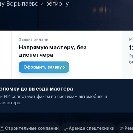
ду Ворыпаево и региону
Заявка онлайн
М
Напрямую мастеру, без
1
диспетчера
Р
б
Оформить заявку
оломку до выезда мастера
й ИИ сопоставит факты по системам автомобиля и
ь мастера.
мпании
Аренда спецтехники
Ремонт спецтехники