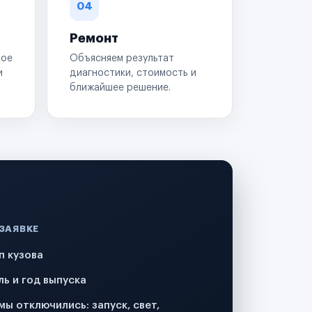
04
Ремонт
кое
Объясняем результат
и
диагностики, стоимость и
ближайшее решение.
 ЗАЯВКЕ
п кузова
ль и год выпуска
мы отключились: запуск, свет,