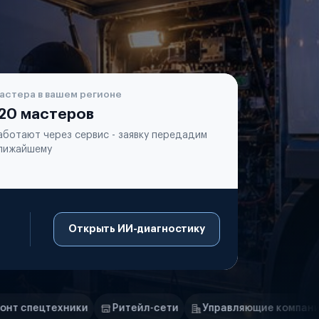
астера в вашем регионе
20 мастеров
аботают через сервис - заявку передадим
лижайшему
Открыть ИИ-диагностику
Ритейл-сети
Управляющие компании
Страховые ко