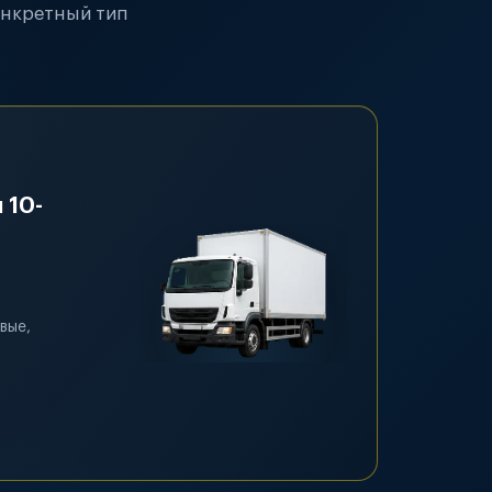
онкретный тип
 10-
вые,