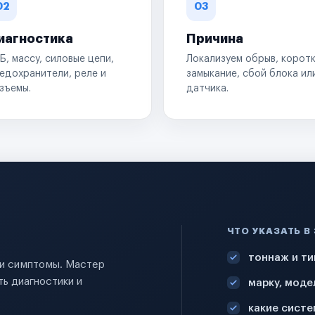
02
03
иагностика
Причина
Б, массу, силовые цепи,
Локализуем обрыв, корот
едохранители, реле и
замыкание, сбой блока ил
зъемы.
датчика.
ЧТО УКАЗАТЬ В
тоннаж и ти
 и симптомы. Мастер
ь диагностики и
марку, моде
какие систе