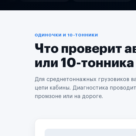
Службы доставки
Логистические компании
Транспортные компании
Таксопарки
Автопарки
Автодилеры
ОДИНОЧКИ И 10-ТОННИКИ
Сервисные центры
Что проверит а
Поставщики запчастей
Строительные компании
Аренда спецтехники
или 10-тонника
Ремонт спецтехники
Ритейл-сети
Управляющие компании
Для среднетоннажных грузовиков важ
Страховые компании
цепи кабины. Диагностика проводится
B2B-дистрибьюторы
промзоне или на дороге.