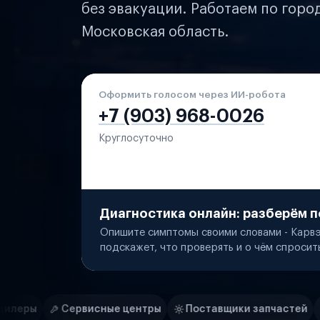
без эвакуации. Работаем по горо
Московская область.
Оформить голосом через ИИ-робота
+7 (903) 968-0026
Круглосуточно
Диагностика онлайн: разберём п
Опишите симптомы своими словами - Карвэ
подскажет, что проверять и о чём спросит
Нам доверяют
Частные автолюбители
ые центры
Поставщики запчастей
Строительные ко
Маркетплейсы