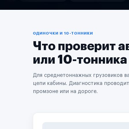
Службы доставки
Логистические компании
Транспортные компании
Таксопарки
Автопарки
Автодилеры
ОДИНОЧКИ И 10-ТОННИКИ
Сервисные центры
Что проверит а
Поставщики запчастей
Строительные компании
Аренда спецтехники
или 10-тонника
Ремонт спецтехники
Ритейл-сети
Управляющие компании
Для среднетоннажных грузовиков важ
Страховые компании
цепи кабины. Диагностика проводится
B2B-дистрибьюторы
промзоне или на дороге.