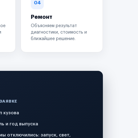
04
Ремонт
кое
Объясняем результат
и
диагностики, стоимость и
ближайшее решение.
 ЗАЯВКЕ
п кузова
ль и год выпуска
мы отключились: запуск, свет,