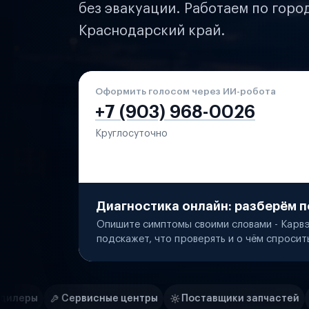
без эвакуации. Работаем по горо
Краснодарский край.
Оформить голосом через ИИ-робота
+7 (903) 968-0026
Круглосуточно
Диагностика онлайн: разберём п
Опишите симптомы своими словами - Карвэ
подскажет, что проверять и о чём спросит
Нам доверяют
Частные автолюбители
ые центры
Поставщики запчастей
Строительные ко
Маркетплейсы