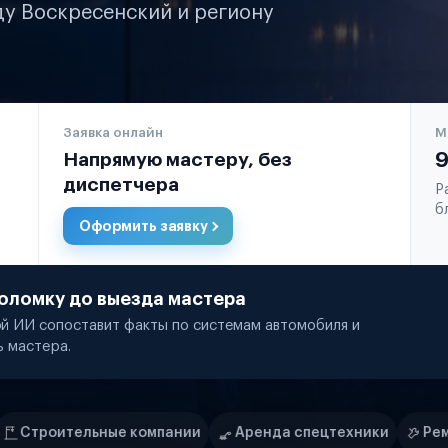
ду Воскресенский и региону
Заявка онлайн
М
Напрямую мастеру, без
9
диспетчера
Р
б
Оформить заявку
оломку до выезда мастера
й ИИ сопоставит факты по системам автомобиля и
ь мастера.
мпании
Аренда спецтехники
Ремонт спецтехники