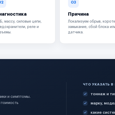
02
03
иагностика
Причина
Б, массу, силовые цепи,
Локализуем обрыв, корот
едохранители, реле и
замыкание, сбой блока ил
зъемы.
датчика.
ЧТО УКАЗАТЬ В
тоннаж и ти
ники и симптомы.
стоимость
марку, моде
какие систе