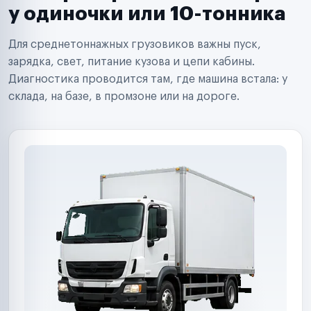
Сервисные центры
у одиночки или 10-тонника
Поставщики запчастей
Строительные компании
Для среднетоннажных грузовиков важны пуск,
Аренда спецтехники
Ремонт спецтехники
зарядка, свет, питание кузова и цепи кабины.
Ритейл-сети
Диагностика проводится там, где машина встала: у
Управляющие компании
склада, на базе, в промзоне или на дороге.
Страховые компании
B2B-дистрибьюторы