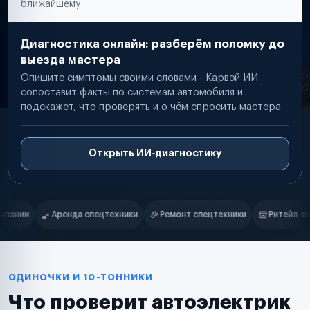
ближайшему
Диагностика онлайн: разберём поломку до
выезда мастера
Опишите симптомы своими словами - Карвэй ИИ
сопоставит факты по системам автомобиля и
подскажет, что проверять и о чём спросить мастера.
Открыть ИИ-диагностику
Нам доверяют
Частные автолюбители
и
Ремонт спецтехники
Ритейл-сети
Управляющие компании
Маркетплейсы
Службы доставки
Логистические компании
Транспортные компании
Таксопарки
ОДИНОЧКИ И 10-ТОННИКИ
Автопарки
Что проверит автоэлектрик
Автодилеры