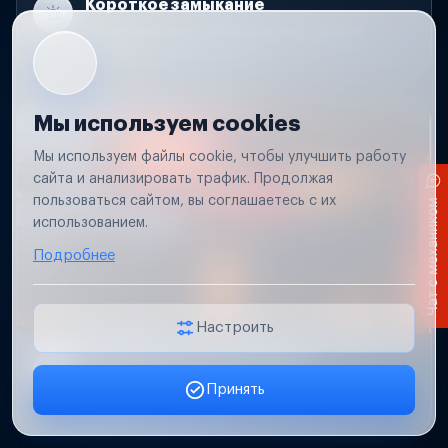
Короткое замыкание
Обнаружим место замыкания, восстановим
проводку и защиту цепей.
Мы используем cookies
Мы используем файлы cookie, чтобы улучшить работу
сайта и анализировать трафик. Продолжая
пользоваться сайтом, вы соглашаетесь с их
Чат с механиком
использованием.
Подробнее
Настроить
Не работает свет прицепа
Принять
Проверим проводку и разъемы, восстановим
Заявка онлайн
освещение прицепа.