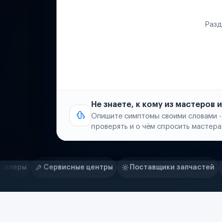
Разд
Не знаете, к кому из мастеров
Опишите симптомы своими словами -
проверять и о чём спросить мастера
Нам доверяют
Частные автолюбители
ные центры
Поставщики запчастей
Строительные к
Маркетплейсы
Службы доставки
Логистические компании
Транспортные компании
Таксопарки
Автопарки