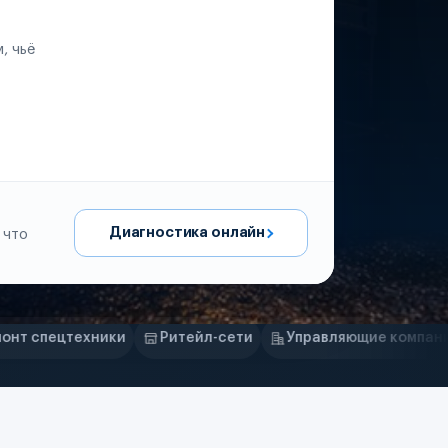
, чьё
Диагностика онлайн
 что
Ритейл-сети
Управляющие компании
Страховые к