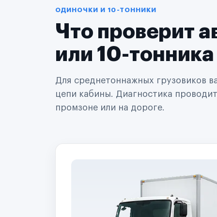
Автодилеры
ОДИНОЧКИ И 10-ТОННИКИ
Сервисные центры
Что проверит а
Поставщики запчастей
Строительные компании
Аренда спецтехники
или 10-тонника
Ремонт спецтехники
Ритейл-сети
Управляющие компании
Для среднетоннажных грузовиков важ
Страховые компании
цепи кабины. Диагностика проводится
B2B-дистрибьюторы
промзоне или на дороге.