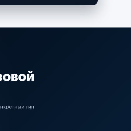
зовой
онкретный тип