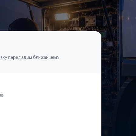
аявку передадим ближайшему
ов