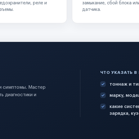
едохранители, реле и
замыкание, сбой блока ил
зъемы.
датчика.
ЧТО УКАЗАТЬ В
тоннаж и ти
 и симптомы. Мастер
ь диагностики и
марку, моде
какие систе
зарядка, куз