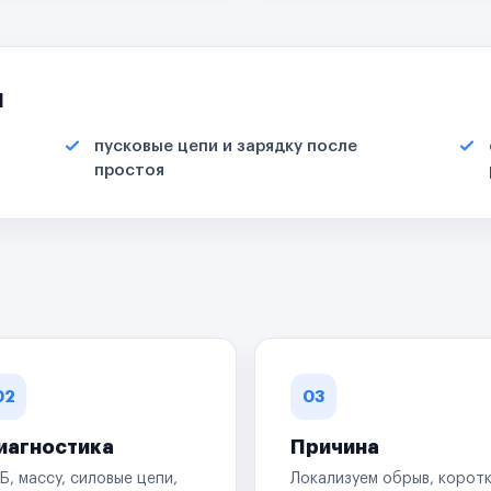
я
пусковые цепи и зарядку после
простоя
02
03
иагностика
Причина
Б, массу, силовые цепи,
Локализуем обрыв, корот