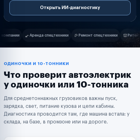
Открыть ИИ-диагностику
Нам доверяют
Частные автолюбители
ки
Ремонт спецтехники
Ритейл-сети
Управляющие компани
Маркетплейсы
Службы доставки
Логистические компании
Транспортные компании
Таксопарки
ОДИНОЧКИ И 10-ТОННИКИ
Автопарки
Что проверит автоэлектрик
Автодилеры
Сервисные центры
у одиночки или 10-тонника
Поставщики запчастей
Строительные компании
Для среднетоннажных грузовиков важны пуск,
Аренда спецтехники
Ремонт спецтехники
зарядка, свет, питание кузова и цепи кабины.
Ритейл-сети
Диагностика проводится там, где машина встала: у
Управляющие компании
склада, на базе, в промзоне или на дороге.
Страховые компании
B2B-дистрибьюторы