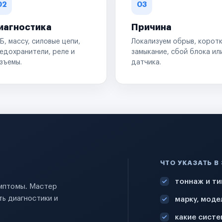
02
03
иагностика
Причина
Б, массу, силовые цепи,
Локализуем обрыв, корот
едохранители, реле и
замыкание, сбой блока ил
зъемы.
датчика.
ЧТО УКАЗАТЬ В
тоннаж и ти
имптомы. Мастер
ь диагностики и
марку, моде
какие систе