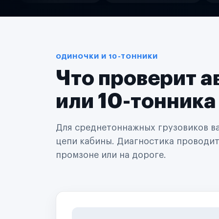
Службы доставки
Логистические компании
Транспортные компании
Таксопарки
Автопарки
Автодилеры
ОДИНОЧКИ И 10-ТОННИКИ
Сервисные центры
Что проверит а
Поставщики запчастей
Строительные компании
Аренда спецтехники
или 10-тонника
Ремонт спецтехники
Ритейл-сети
Управляющие компании
Для среднетоннажных грузовиков важ
Страховые компании
цепи кабины. Диагностика проводится
B2B-дистрибьюторы
промзоне или на дороге.