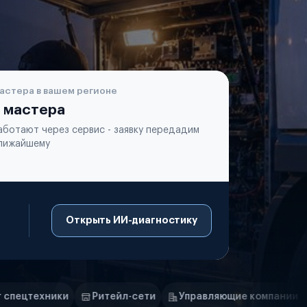
астера в вашем регионе
 мастера
аботают через сервис - заявку передадим
лижайшему
Открыть ИИ-диагностику
тейл-сети
Управляющие компании
Страховые компа