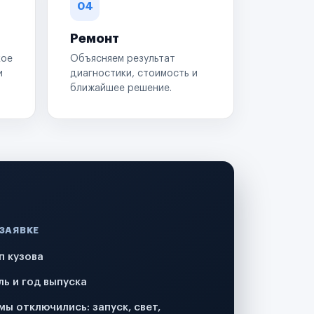
04
Ремонт
кое
Объясняем результат
и
диагностики, стоимость и
ближайшее решение.
 ЗАЯВКЕ
п кузова
ль и год выпуска
мы отключились: запуск, свет,