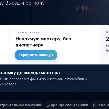
ду Выезд и региону
Заявка онлайн
М
Напрямую мастеру, без
2
диспетчера
Р
б
Оформить заявку
оломку до выезда мастера
й ИИ сопоставит факты по системам автомобиля и
ь мастера.
ии
Аренда спецтехники
Ремонт спецтехники
Ри