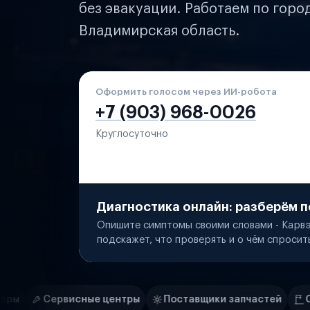
без эвакуации. Работаем по горо
Владимирская область.
Оформить голосом через ИИ-робота
+7 (903) 968-0026
Круглосуточно
Диагностика онлайн: разберём п
Опишите симптомы своими словами - Карвэ
подскажет, что проверять и о чём спросит
Нам доверяют
Частные автолюбители
центры
Поставщики запчастей
Строительные компан
Маркетплейсы