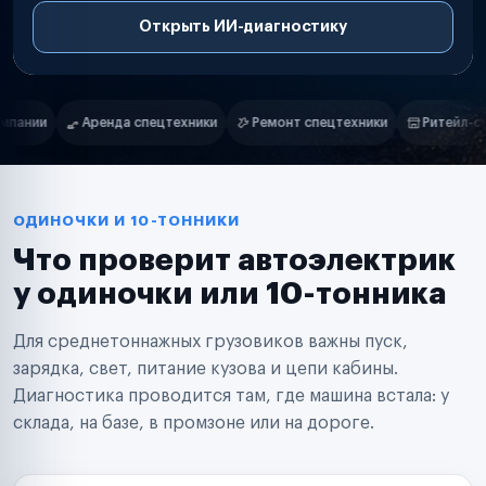
Открыть ИИ-диагностику
Нам доверяют
Частные автолюбители
Ремонт спецтехники
Ритейл-сети
Управляющие компании
Маркетплейсы
Службы доставки
Логистические компании
Транспортные компании
Таксопарки
ОДИНОЧКИ И 10-ТОННИКИ
Автопарки
Что проверит автоэлектрик
Автодилеры
Сервисные центры
у одиночки или 10-тонника
Поставщики запчастей
Строительные компании
Для среднетоннажных грузовиков важны пуск,
Аренда спецтехники
Ремонт спецтехники
зарядка, свет, питание кузова и цепи кабины.
Ритейл-сети
Диагностика проводится там, где машина встала: у
Управляющие компании
склада, на базе, в промзоне или на дороге.
Страховые компании
B2B-дистрибьюторы