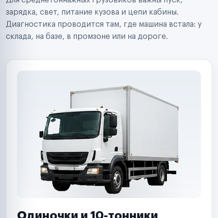
Для среднетоннажных грузовиков важны пуск,
Аренда спецтехники
Ремонт спецтехники
зарядка, свет, питание кузова и цепи кабины.
Ритейл-сети
Диагностика проводится там, где машина встала: у
Управляющие компании
склада, на базе, в промзоне или на дороге.
Страховые компании
B2B-дистрибьюторы
Одиночки и 10-тонники