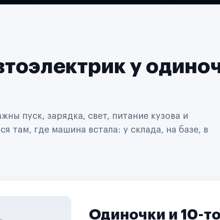
втоэлектрик у одино
ны пуск, зарядка, свет, питание кузова и
 там, где машина встала: у склада, на базе, в
Одиночки и 10-т