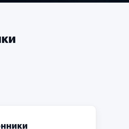
чки
онники