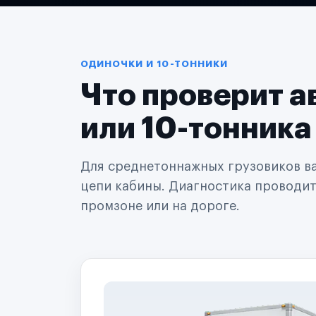
Логистические компании
Транспортные компании
Таксопарки
Автопарки
Автодилеры
ОДИНОЧКИ И 10-ТОННИКИ
Сервисные центры
Что проверит а
Поставщики запчастей
Строительные компании
Аренда спецтехники
или 10-тонника
Ремонт спецтехники
Ритейл-сети
Управляющие компании
Для среднетоннажных грузовиков важ
Страховые компании
цепи кабины. Диагностика проводится
B2B-дистрибьюторы
промзоне или на дороге.