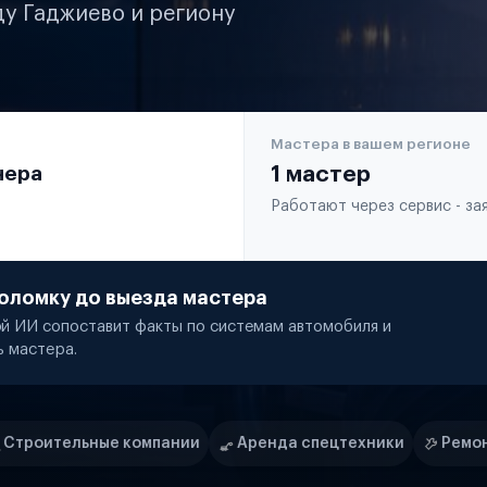
ду Гаджиево и региону
Мастера в вашем регионе
чера
1 мастер
Работают через сервис - з
оломку до выезда мастера
й ИИ сопоставит факты по системам автомобиля и
ь мастера.
ании
Аренда спецтехники
Ремонт спецтехники
Р