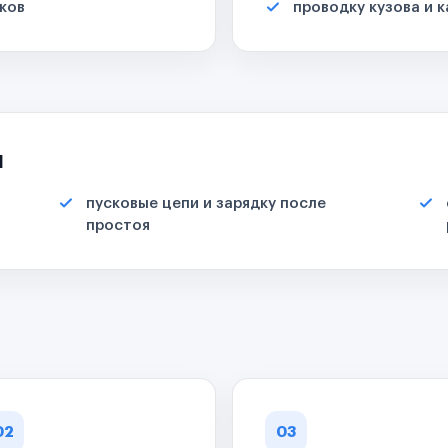
ков
проводку кузова и 
я
пусковые цепи и зарядку после
простоя
02
03