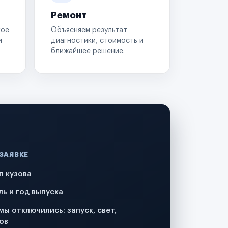
Ремонт
кое
Объясняем результат
и
диагностики, стоимость и
ближайшее решение.
 ЗАЯВКЕ
п кузова
ль и год выпуска
мы отключились: запуск, свет,
ов