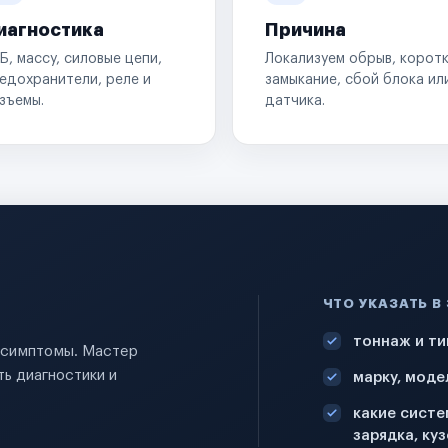
иагностика
Причина
Б, массу, силовые цепи,
Локализуем обрыв, корот
едохранители, реле и
замыкание, сбой блока ил
зъемы.
датчика.
ЧТО УКАЗАТЬ В
тоннаж и ти
и симптомы. Мастер
ь диагностики и
марку, моде
какие систе
зарядка, куз