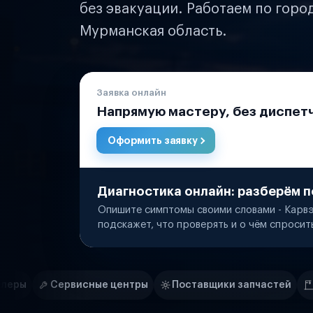
без эвакуации. Работаем по горо
Мурманская область.
Заявка онлайн
Напрямую мастеру, без диспет
Оформить заявку
Диагностика онлайн: разберём п
Опишите симптомы своими словами - Карвэ
подскажет, что проверять и о чём спросит
Нам доверяют
Частные автолюбители
 центры
Поставщики запчастей
Строительные комп
Маркетплейсы
Службы доставки