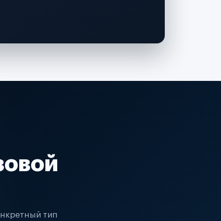
зовой
онкретный тип