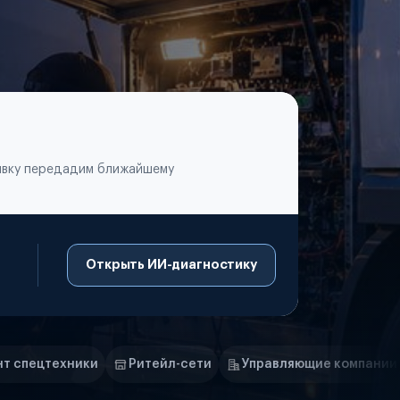
аявку передадим ближайшему
Открыть ИИ-диагностику
итейл-сети
Управляющие компании
Страховые комп