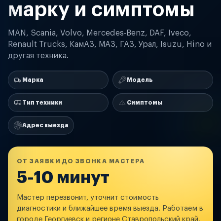
марку и симптомы
MAN, Scania, Volvo, Mercedes-Benz, DAF, Iveco,
Renault Trucks, КамАЗ, МАЗ, ГАЗ, Урал, Isuzu, Hino и
другая техника.
Марка
Модель
Тип техники
Симптомы
Адрес выезда
ОТ ЗАЯВКИ ДО ЗВОНКА МАСТЕРА
5-10 минут
Мастер перезвонит, уточнит стоимость
диагностики и ближайшее время выезда. Работаем в
городе Георгиевск и регионе Ставропольский край.