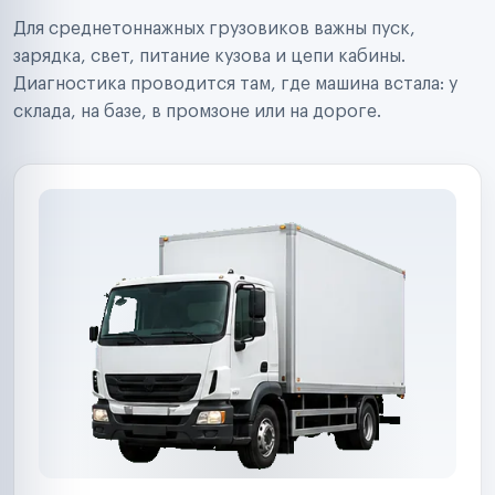
Строительные компании
Для среднетоннажных грузовиков важны пуск,
Аренда спецтехники
Ремонт спецтехники
зарядка, свет, питание кузова и цепи кабины.
Ритейл-сети
Диагностика проводится там, где машина встала: у
Управляющие компании
склада, на базе, в промзоне или на дороге.
Страховые компании
B2B-дистрибьюторы