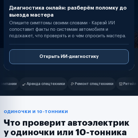
Диагностика онлайн: разберём поломку до
выезда мастера
Опишите симптомы своими словами - Карвэй ИИ
сопоставит факты по системам автомобиля и
подскажет, что проверять и о чём спросить мастера.
Открыть ИИ-диагностику
Нам доверяют
Частные автолюбители
Ремонт спецтехники
Ритейл-сети
Управляющие компании
Маркетплейсы
Службы доставки
Логистические компании
Транспортные компании
Таксопарки
ОДИНОЧКИ И 10-ТОННИКИ
Автопарки
Что проверит автоэлектрик
Автодилеры
Сервисные центры
у одиночки или 10-тонника
Поставщики запчастей