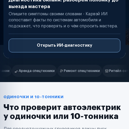
выезда мастера
Опишите симптомы своими словами - Карвэй ИИ
сопоставит факты по системам автомобиля и
подскажет, что проверять и о чём спросить мастера.
Открыть ИИ-диагностику
Нам доверяют
Частные автолюбители
Ремонт спецтехники
Ритейл-сети
Управляющие компании
Маркетплейсы
Службы доставки
Логистические компании
Транспортные компании
Таксопарки
ОДИНОЧКИ И 10-ТОННИКИ
Автопарки
Что проверит автоэлектрик
Автодилеры
Сервисные центры
у одиночки или 10-тонника
Поставщики запчастей
Строительные компании