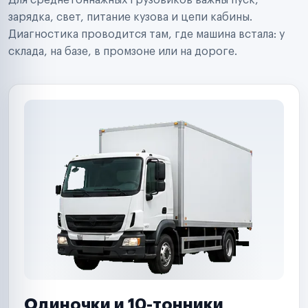
Для среднетоннажных грузовиков важны пуск,
Аренда спецтехники
Ремонт спецтехники
зарядка, свет, питание кузова и цепи кабины.
Ритейл-сети
Диагностика проводится там, где машина встала: у
Управляющие компании
склада, на базе, в промзоне или на дороге.
Страховые компании
B2B-дистрибьюторы
Одиночки и 10-тонники