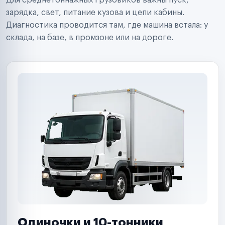
Для среднетоннажных грузовиков важны пуск,
Аренда спецтехники
Ремонт спецтехники
зарядка, свет, питание кузова и цепи кабины.
Ритейл-сети
Диагностика проводится там, где машина встала: у
Управляющие компании
склада, на базе, в промзоне или на дороге.
Страховые компании
B2B-дистрибьюторы
Одиночки и 10-тонники