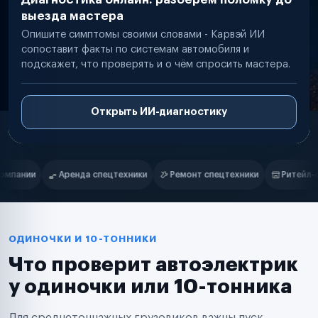
выезда мастера
Опишите симптомы своими словами - Карвэй ИИ
сопоставит факты по системам автомобиля и
подскажет, что проверять и о чём спросить мастера.
Открыть ИИ-диагностику
Нам доверяют
Частные автолюбители
и
Ремонт спецтехники
Ритейл-сети
Управляющие компании
Маркетплейсы
Службы доставки
Логистические компании
Транспортные компании
Таксопарки
ОДИНОЧКИ И 10-ТОННИКИ
Автопарки
Что проверит автоэлектрик
Автодилеры
Сервисные центры
у одиночки или 10-тонника
Поставщики запчастей
Строительные компании