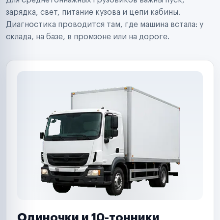
Для среднетоннажных грузовиков важны пуск,
Аренда спецтехники
Ремонт спецтехники
зарядка, свет, питание кузова и цепи кабины.
Ритейл-сети
Диагностика проводится там, где машина встала: у
Управляющие компании
склада, на базе, в промзоне или на дороге.
Страховые компании
B2B-дистрибьюторы
Одиночки и 10-тонники