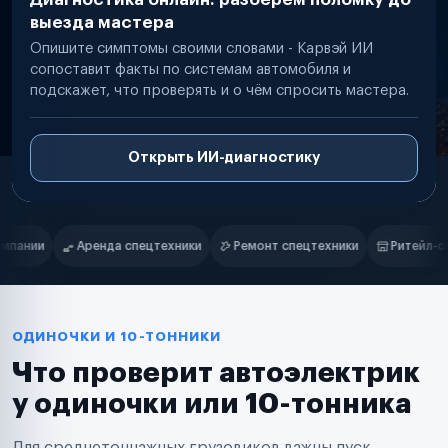
выезда мастера
Опишите симптомы своими словами - Карвэй ИИ
сопоставит факты по системам автомобиля и
подскажет, что проверять и о чём спросить мастера.
Открыть ИИ-диагностику
Нам доверяют
Частные автолюбители
ки
Ремонт спецтехники
Ритейл-сети
Управляющие компани
Маркетплейсы
Службы доставки
Логистические компании
Транспортные компании
Таксопарки
ОДИНОЧКИ И 10-ТОННИКИ
Автопарки
Что проверит автоэлектрик
Автодилеры
Сервисные центры
у одиночки или 10-тонника
Поставщики запчастей
Строительные компании