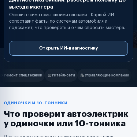
выезда мастера
Опишите симптомы своими словами - Карвэй ИИ
сопоставит факты по системам автомобиля и
подскажет, что проверять и о чём спросить мастера.
Открыть ИИ-диагностику
Нам доверяют
Частные автолюбители
л-сети
Управляющие компании
Страховые компании
B2B-д
Маркетплейсы
Службы доставки
Логистические компании
Транспортные компании
Таксопарки
ОДИНОЧКИ И 10-ТОННИКИ
Автопарки
Что проверит автоэлектрик
Автодилеры
Сервисные центры
у одиночки или 10-тонника
Поставщики запчастей
Строительные компании