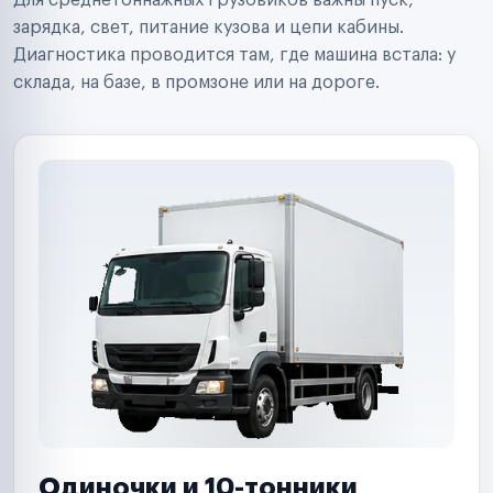
Для среднетоннажных грузовиков важны пуск,
Аренда спецтехники
Ремонт спецтехники
зарядка, свет, питание кузова и цепи кабины.
Ритейл-сети
Диагностика проводится там, где машина встала: у
Управляющие компании
склада, на базе, в промзоне или на дороге.
Страховые компании
B2B-дистрибьюторы
Одиночки и 10-тонники