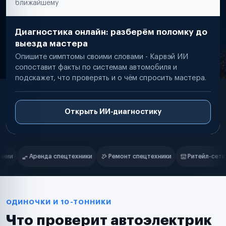
ближайшему
Диагностика онлайн: разберём поломку до
выезда мастера
Опишите симптомы своими словами - Карвэй ИИ
сопоставит факты по системам автомобиля и
подскажет, что проверять и о чём спросить мастера.
Открыть ИИ-диагностику
Нам доверяют
Частные автолюбители
Ремонт спецтехники
Ритейл-сети
Управляющие компании
С
Маркетплейсы
Службы доставки
Логистические компании
Транспортные компании
Таксопарки
ОДИНОЧКИ И 10-ТОННИКИ
Автопарки
Что проверит автоэлектрик
Автодилеры