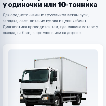
Сервисные центры
у одиночки или 10-тонника
Поставщики запчастей
Строительные компании
Для среднетоннажных грузовиков важны пуск,
Аренда спецтехники
Ремонт спецтехники
зарядка, свет, питание кузова и цепи кабины.
Ритейл-сети
Диагностика проводится там, где машина встала: у
Управляющие компании
склада, на базе, в промзоне или на дороге.
Страховые компании
B2B-дистрибьюторы