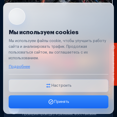
Короткое замыкание
Обнаружим место замыкания, восстановим
проводку и защиту цепей.
Мы используем cookies
Мы используем файлы cookie, чтобы улучшить работу
сайта и анализировать трафик. Продолжая
пользоваться сайтом, вы соглашаетесь с их
Чат с механиком
использованием.
Подробнее
Настроить
Принять
Заявка онлайн
Не работает свет прицепа
Проверим проводку и разъемы, восстановим