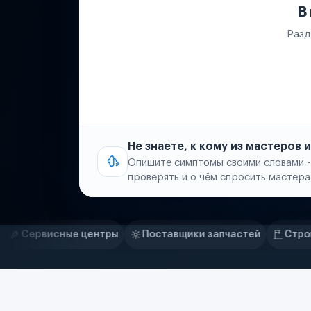
В
Разд
Не знаете, к кому из мастеров
Опишите симптомы своими словами -
проверять и о чём спросить мастера
Нам доверяют
Частные автолюбители
тры
Поставщики запчастей
Строительные компании
Маркетплейсы
Службы доставки
Логистические компании
Транспортные компании
Таксопарки
Автопарки