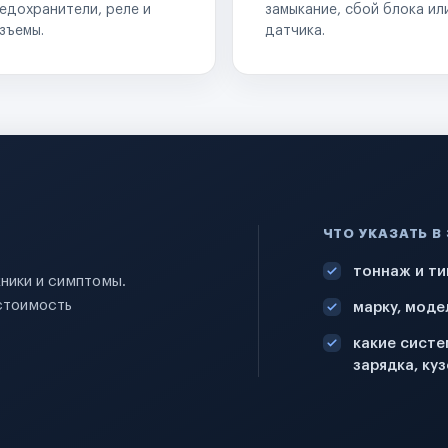
едохранители, реле и
замыкание, сбой блока ил
зъемы.
датчика.
ЧТО УКАЗАТЬ В
тоннаж и ти
хники и симптомы.
стоимость
марку, моде
какие систе
зарядка, куз