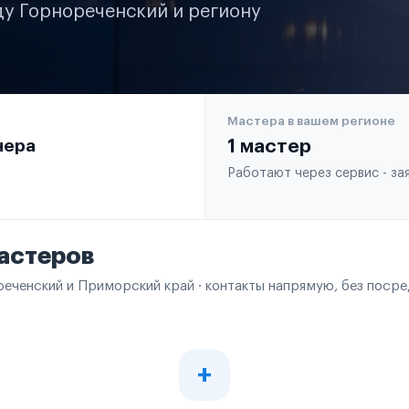
ду Горнореченский и региону
Мастера в вашем регионе
чера
1 мастер
Работают через сервис - з
астеров
реченский и Приморский край · контакты напрямую, без поср