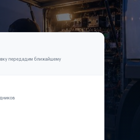
аявку передадим ближайшему
едников