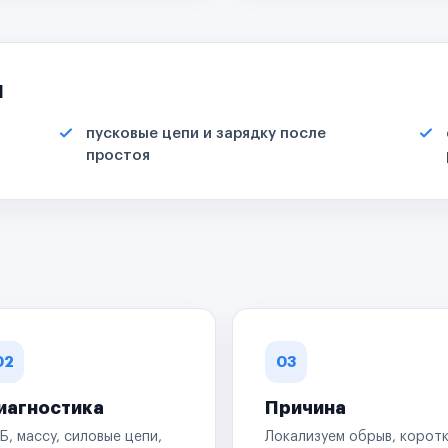
я
пусковые цепи и зарядку после
простоя
02
03
иагностика
Причина
Б, массу, силовые цепи,
Локализуем обрыв, корот