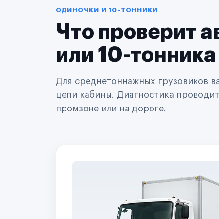
Автодилеры
ОДИНОЧКИ И 10-ТОННИКИ
Сервисные центры
Что проверит а
Поставщики запчастей
Строительные компании
Аренда спецтехники
или 10-тонника
Ремонт спецтехники
Ритейл-сети
Управляющие компании
Для среднетоннажных грузовиков важ
Страховые компании
цепи кабины. Диагностика проводится
B2B-дистрибьюторы
промзоне или на дороге.