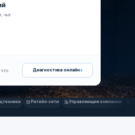
ий
, чьё
Диагностика онлайн
 что
л-сети
Управляющие компании
Страховые компании