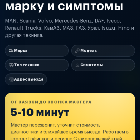
марку и симптомы
MAN, Scania, Volvo, Mercedes-Benz, DAF, Iveco,
Renault Trucks, КамАЗ, МАЗ, ГАЗ, Урал, Isuzu, Hino и
другая техника.
Марка
Модель
Тип техники
Симптомы
Адрес выезда
ОТ ЗАЯВКИ ДО ЗВОНКА МАСТЕРА
5-10 минут
Мастер перезвонит, уточнит стоимость
диагностики и ближайшее время выезда. Работаем в
городе Гофицкое и регионе Ставропольский край.