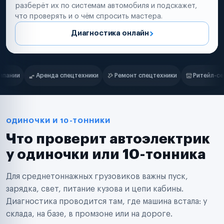
разберёт их по системам автомобиля и подскажет,
что проверять и о чём спросить мастера.
Диагностика онлайн
Нам доверяют
Частные автолюбители
ки
Ремонт спецтехники
Ритейл-сети
Управляющие компани
Маркетплейсы
Службы доставки
Логистические компании
Транспортные компании
Таксопарки
ОДИНОЧКИ И 10-ТОННИКИ
Автопарки
Что проверит автоэлектрик
Автодилеры
Сервисные центры
у одиночки или 10-тонника
Поставщики запчастей
Строительные компании
Для среднетоннажных грузовиков важны пуск,
Аренда спецтехники
Ремонт спецтехники
зарядка, свет, питание кузова и цепи кабины.
Ритейл-сети
Диагностика проводится там, где машина встала: у
Управляющие компании
склада, на базе, в промзоне или на дороге.
Страховые компании