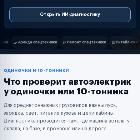
Открыть ИИ-диагностику
Нам доверяют
Частные автолюбители
Ремонт спецтехники
Ритейл-сети
Управляющие компании
Маркетплейсы
Службы доставки
Логистические компании
Транспортные компании
Таксопарки
ОДИНОЧКИ И 10-ТОННИКИ
Автопарки
Что проверит автоэлектрик
Автодилеры
Сервисные центры
у одиночки или 10-тонника
Поставщики запчастей
Строительные компании
Для среднетоннажных грузовиков важны пуск,
Аренда спецтехники
Ремонт спецтехники
зарядка, свет, питание кузова и цепи кабины.
Ритейл-сети
Диагностика проводится там, где машина встала: у
Управляющие компании
склада, на базе, в промзоне или на дороге.
Страховые компании
B2B-дистрибьюторы