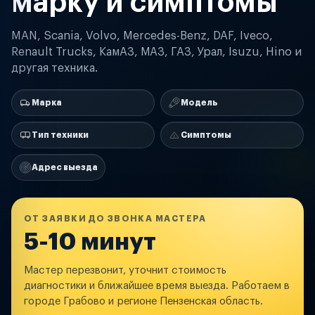
марку и симптомы
MAN, Scania, Volvo, Mercedes-Benz, DAF, Iveco,
Renault Trucks, КамАЗ, МАЗ, ГАЗ, Урал, Isuzu, Hino и
другая техника.
Марка
Модель
Тип техники
Симптомы
Адрес выезда
ОТ ЗАЯВКИ ДО ЗВОНКА МАСТЕРА
5-10 минут
Мастер перезвонит, уточнит стоимость
диагностики и ближайшее время выезда. Работаем в
городе Грабово и регионе Пензенская область.