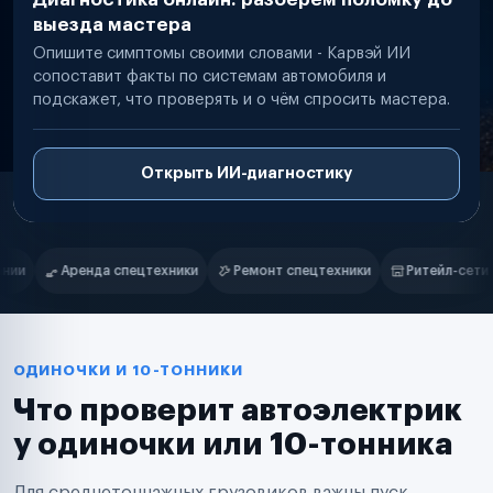
выезда мастера
Опишите симптомы своими словами - Карвэй ИИ
сопоставит факты по системам автомобиля и
подскажет, что проверять и о чём спросить мастера.
Открыть ИИ-диагностику
Нам доверяют
Частные автолюбители
Ремонт спецтехники
Ритейл-сети
Управляющие компании
Маркетплейсы
Службы доставки
Логистические компании
Транспортные компании
Таксопарки
ОДИНОЧКИ И 10-ТОННИКИ
Автопарки
Что проверит автоэлектрик
Автодилеры
Сервисные центры
у одиночки или 10-тонника
Поставщики запчастей
Строительные компании