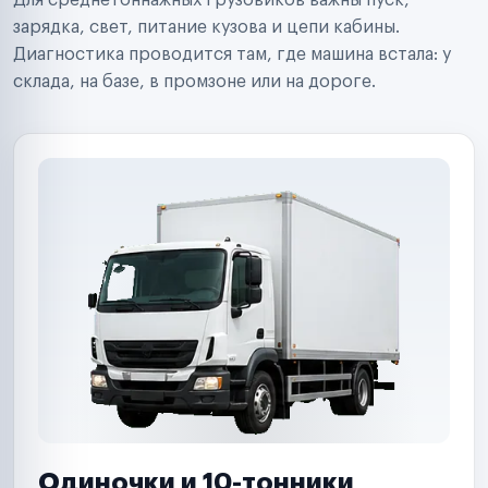
Для среднетоннажных грузовиков важны пуск,
Аренда спецтехники
Ремонт спецтехники
зарядка, свет, питание кузова и цепи кабины.
Ритейл-сети
Диагностика проводится там, где машина встала: у
Управляющие компании
склада, на базе, в промзоне или на дороге.
Страховые компании
B2B-дистрибьюторы
Одиночки и 10-тонники