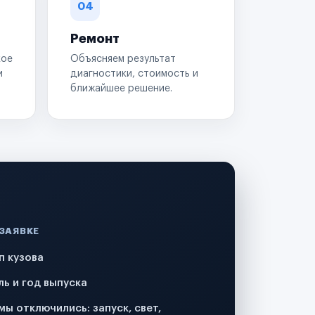
04
Ремонт
кое
Объясняем результат
и
диагностики, стоимость и
ближайшее решение.
 ЗАЯВКЕ
п кузова
ль и год выпуска
мы отключились: запуск, свет,