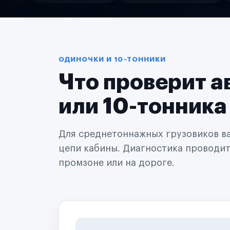
Службы доставки
Логистические компании
Транспортные компании
Таксопарки
Автопарки
Автодилеры
ОДИНОЧКИ И 10-ТОННИКИ
Сервисные центры
Что проверит а
Поставщики запчастей
Строительные компании
Аренда спецтехники
или 10-тонника
Ремонт спецтехники
Ритейл-сети
Управляющие компании
Для среднетоннажных грузовиков важ
Страховые компании
цепи кабины. Диагностика проводится
B2B-дистрибьюторы
промзоне или на дороге.