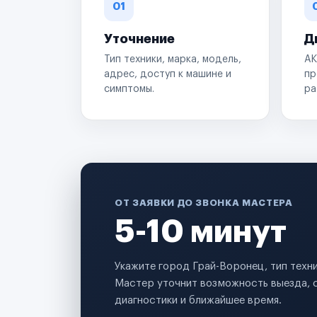
01
Уточнение
Д
Тип техники, марка, модель,
АК
адрес, доступ к машине и
пр
симптомы.
ра
ОТ ЗАЯВКИ ДО ЗВОНКА МАСТЕРА
5-10 минут
Укажите город Грай-Воронец, тип техн
Мастер уточнит возможность выезда, 
диагностики и ближайшее время.