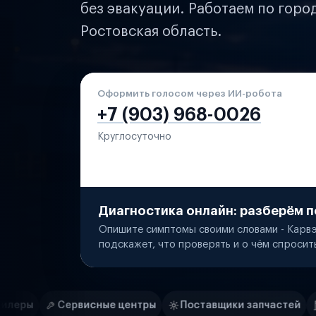
без эвакуации. Работаем по горо
Ростовская область.
Оформить голосом через ИИ-робота
+7 (903) 968-0026
Круглосуточно
Диагностика онлайн: разберём п
Опишите симптомы своими словами - Карвэ
подскажет, что проверять и о чём спросит
Нам доверяют
Частные автолюбители
е центры
Поставщики запчастей
Строительные ком
Маркетплейсы