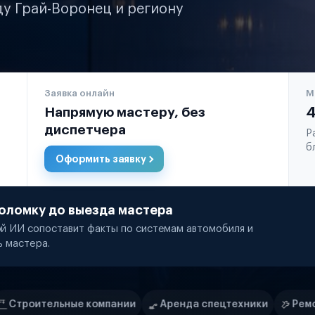
ду Грай-Воронец и региону
Заявка онлайн
М
Напрямую мастеру, без
4
диспетчера
Р
б
Оформить заявку
оломку до выезда мастера
й ИИ сопоставит факты по системам автомобиля и
ь мастера.
пании
Аренда спецтехники
Ремонт спецтехники