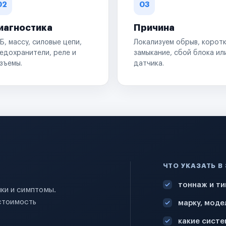
02
03
иагностика
Причина
Б, массу, силовые цепи,
Локализуем обрыв, корот
едохранители, реле и
замыкание, сбой блока ил
зъемы.
датчика.
ЧТО УКАЗАТЬ В
тоннаж и ти
ики и симптомы.
стоимость
марку, моде
какие систе