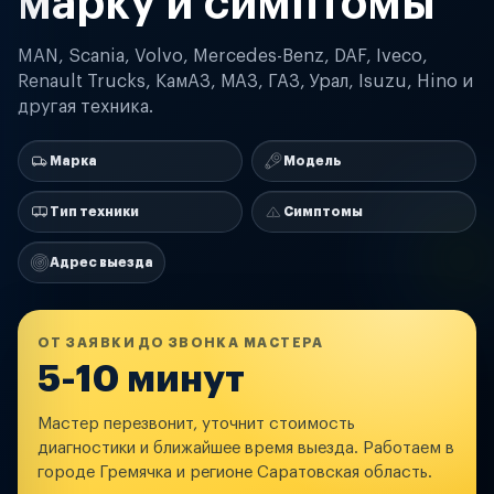
марку и симптомы
MAN, Scania, Volvo, Mercedes-Benz, DAF, Iveco,
Renault Trucks, КамАЗ, МАЗ, ГАЗ, Урал, Isuzu, Hino и
другая техника.
Марка
Модель
Тип техники
Симптомы
Адрес выезда
ОТ ЗАЯВКИ ДО ЗВОНКА МАСТЕРА
5-10 минут
Мастер перезвонит, уточнит стоимость
диагностики и ближайшее время выезда. Работаем в
городе Гремячка и регионе Саратовская область.