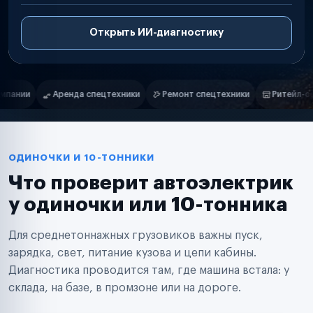
Открыть ИИ-диагностику
Нам доверяют
Частные автолюбители
Ремонт спецтехники
Ритейл-сети
Управляющие компании
Маркетплейсы
Службы доставки
Логистические компании
Транспортные компании
Таксопарки
ОДИНОЧКИ И 10-ТОННИКИ
Автопарки
Что проверит автоэлектрик
Автодилеры
Сервисные центры
у одиночки или 10-тонника
Поставщики запчастей
Строительные компании
Для среднетоннажных грузовиков важны пуск,
Аренда спецтехники
Ремонт спецтехники
зарядка, свет, питание кузова и цепи кабины.
Ритейл-сети
Диагностика проводится там, где машина встала: у
Управляющие компании
склада, на базе, в промзоне или на дороге.
Страховые компании
B2B-дистрибьюторы