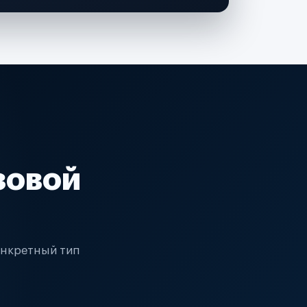
зовой
онкретный тип