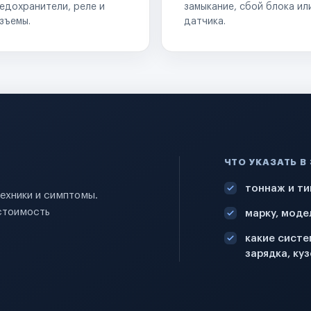
едохранители, реле и
замыкание, сбой блока ил
зъемы.
датчика.
ЧТО УКАЗАТЬ В
тоннаж и ти
техники и симптомы.
стоимость
марку, моде
какие систе
зарядка, куз