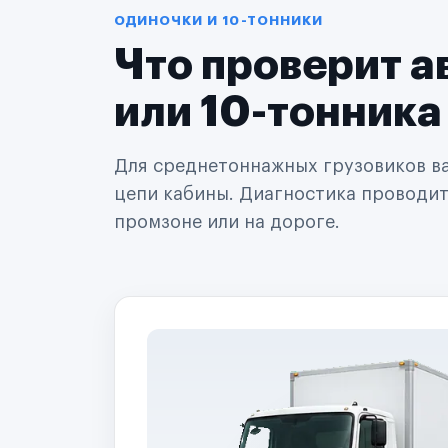
Автодилеры
ОДИНОЧКИ И 10-ТОННИКИ
Сервисные центры
Что проверит а
Поставщики запчастей
Строительные компании
Аренда спецтехники
или 10-тонника
Ремонт спецтехники
Ритейл-сети
Управляющие компании
Для среднетоннажных грузовиков важ
Страховые компании
цепи кабины. Диагностика проводится
B2B-дистрибьюторы
промзоне или на дороге.