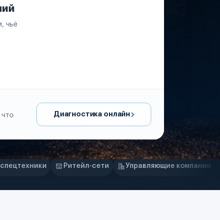
ний
, чьё
Диагностика онлайн
 что
тейл-сети
Управляющие компании
Страховые компа