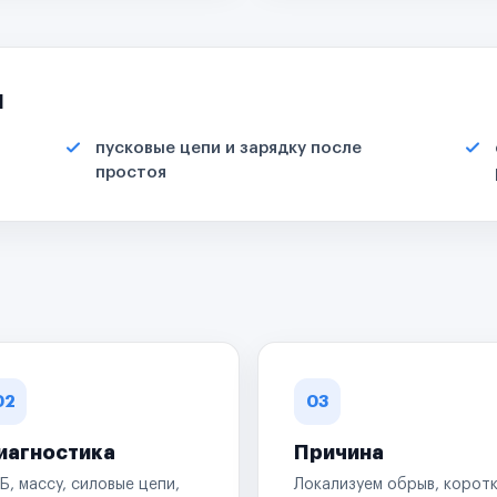
я
пусковые цепи и зарядку после
простоя
02
03
иагностика
Причина
Б, массу, силовые цепи,
Локализуем обрыв, корот