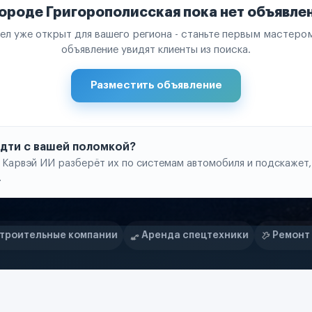
городе Григорополисская пока нет объявле
ел уже открыт для вашего региона - станьте первым мастером
объявление увидят клиенты из поиска.
Разместить объявление
 идти с вашей поломкой?
 Карвэй ИИ разберёт их по системам автомобиля и подскажет,
.
нии
Аренда спецтехники
Ремонт спецтехники
Ри