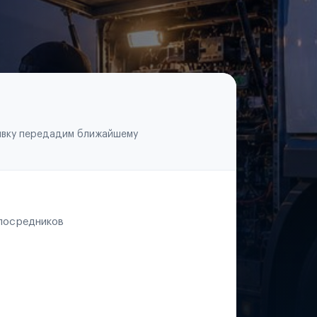
аявку передадим ближайшему
 посредников