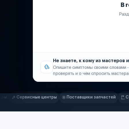
В 
Разд
Не знаете, к кому из мастеров
Опишите симптомы своими словами -
проверять и о чём спросить мастера
Нам доверяют
Частные автолюбители
центры
Поставщики запчастей
Строительные компа
Маркетплейсы
Службы доставки
Логистические компании
Транспортные компании
Таксопарки
Автопарки