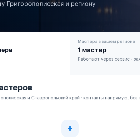
ду Григорополисская и региону
Мастера в вашем регионе
чера
1 мастер
Работают через сервис - з
астеров
рополисская и Ставропольский край · контакты напрямую, без