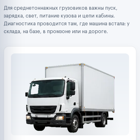
Строительные компании
Для среднетоннажных грузовиков важны пуск,
Аренда спецтехники
Ремонт спецтехники
зарядка, свет, питание кузова и цепи кабины.
Ритейл-сети
Диагностика проводится там, где машина встала: у
Управляющие компании
склада, на базе, в промзоне или на дороге.
Страховые компании
B2B-дистрибьюторы