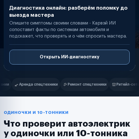
Диагностика онлайн: разберём поломку до
выезда мастера
Опишите симптомы своими словами - Карвэй ИИ
сопоставит факты по системам автомобиля и
подскажет, что проверять и о чём спросить мастера.
Открыть ИИ-диагностику
Нам доверяют
Частные автолюбители
Ремонт спецтехники
Ритейл-сети
Управляющие компании
Маркетплейсы
Службы доставки
Логистические компании
Транспортные компании
Таксопарки
ОДИНОЧКИ И 10-ТОННИКИ
Автопарки
Что проверит автоэлектрик
Автодилеры
Сервисные центры
у одиночки или 10-тонника
Поставщики запчастей