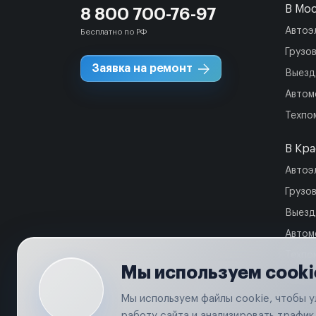
В Мо
8 800 700-76-97
Автоэ
Бесплатно по РФ
Грузо
Заявка на ремонт
Выезд
Автом
Техпо
В Кр
Автоэ
Грузо
Выезд
Автом
Техпо
Мы используем cooki
Мы используем файлы cookie, чтобы 
работу сайта и анализировать трафик