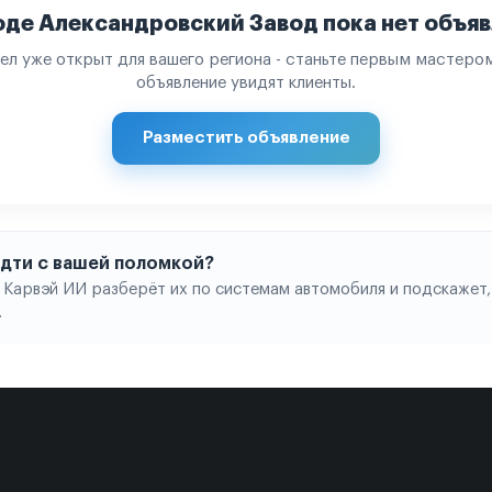
оде Александровский Завод пока нет объя
ел уже открыт для вашего региона - станьте первым мастером
объявление увидят клиенты.
Разместить объявление
 идти с вашей поломкой?
 Карвэй ИИ разберёт их по системам автомобиля и подскажет,
.