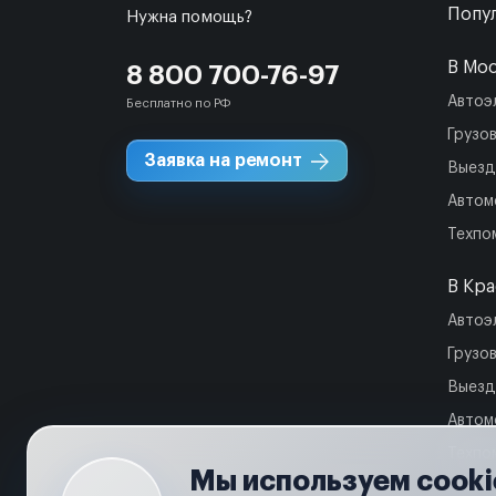
Попул
Нужна помощь?
В Мо
8 800 700-76-97
Автоэ
Бесплатно по РФ
Грузо
Заявка на ремонт
Выезд
Автом
Техпо
В Кр
Автоэ
Грузо
Выезд
Автом
Техпо
Мы используем cooki