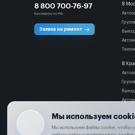
В Мо
8 800 700-76-97
Автоэ
Бесплатно по РФ
Грузо
Заявка на ремонт
Выезд
Автом
Техпо
В Кр
Автоэ
Грузо
Выезд
Автом
Техпо
Мы используем cooki
Мы используем файлы cookie, чтобы 
работу сайта и анализировать трафик